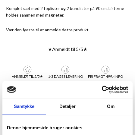
Komplet sæt med 2 toplister og 2 bundlister på 90 cm. Listerne
holdes sammen med magneter.
Vær den første til at anmelde dette produkt
★
Anmeldt til 5/5
★
ANMELDT TIL 5/5★
1-3 DAGES LEVERING
FRI FRAGT 499,- INFO
BESKRIVELSE
Samtykke
Detaljer
Om
Hurtig, simpel og stilren ophængning af plakat el. lign. Komplet
sæt med 2 toplister og 2 bundlister på 90 cm. Læderstrop i den
ene topliste for let ophængning. Listerne holdes sammen med
Denne hjemmeside bruger cookies
magneter.