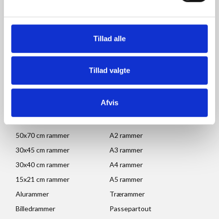
Åbningstider for kontor
og afhentning:
Mandag - Torsdag: 09.00-16.00
Tillad alle
Fredag: 09.00-15.30
Lørdag, søndag og helligdage: Lukket
Tillad valgte
Ved højtider og ferie kan ændringer forekomme. Se mere
her
POPULÆRE KATEGORIER
Afvis
70x100 rammer
A1 rammer
50x70 cm rammer
A2 rammer
30x45 cm rammer
A3 rammer
30x40 cm rammer
A4 rammer
15x21 cm rammer
A5 rammer
Alurammer
Trærammer
Billedrammer
Passepartout