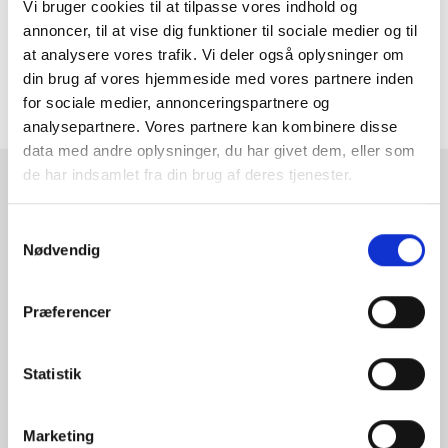
Vi bruger cookies til at tilpasse vores indhold og
annoncer, til at vise dig funktioner til sociale medier og til
MERE INFORMATION
at analysere vores trafik. Vi deler også oplysninger om
din brug af vores hjemmeside med vores partnere inden
for sociale medier, annonceringspartnere og
ANMELDELSER
analysepartnere. Vores partnere kan kombinere disse
data med andre oplysninger, du har givet dem, eller som
de har indsamlet fra din brug af deres tjenester.
RAMMESHOPPEN.DK
Samtykkevalg
Rammeshoppen ApS
Nødvendig
Ove Jensens Allé 31
8700 Horsens
Danmark
Præferencer
Tlf: +45 77 34 11 00
info@rammeshoppen.dk
Statistik
CVR: DK 27 63 11 42
Marketing