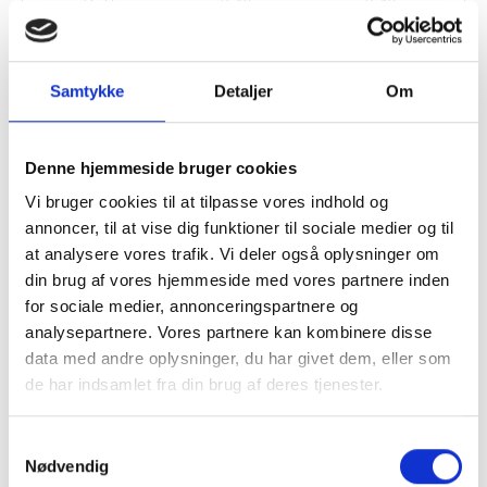
ANMELDT TIL 5/5★
1-3 DAGES LEVERING
FRI FRAGT 499,- INFO
Samtykke
Detaljer
Om
BESKRIVELSE
Spejle - praktisk moderne boligstyling
Denne hjemmeside bruger cookies
Skab unik personlig stil med spejle. De bliver nemlig i stigende
Vi bruger cookies til at tilpasse vores indhold og
grad kendetegnet ved ikke alene deres praktiske funktion, men
annoncer, til at vise dig funktioner til sociale medier og til
også ved moderne boligindretning. Ikke kun i de allermest
gængse modeblade ses spejle brugt på kryds og tværs. Kigger
at analysere vores trafik. Vi deler også oplysninger om
man på boligindretning både i Danmark og udlandet, ses stigende
din brug af vores hjemmeside med vores partnere inden
tendens til anvendelse af genspejlingsteknik som en del af et
for sociale medier, annonceringspartnere og
levende rum med lysindfald og leg med farver og former. Spejlet
analysepartnere. Vores partnere kan kombinere disse
repræsenterer altid en helt rent udtryk, uagtet farvevalg i
data med andre oplysninger, du har givet dem, eller som
rummet.
Spejlet findes i 3 størrelser
de har indsamlet fra din brug af deres tjenester.
MERE INFORMATION
Samtykkevalg
Nødvendig