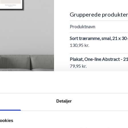
Grupperede produkte
Produktnavn
Sort træramme, smal, 21 x 30
130,95 kr.
Plakat, One-line Abstract - 2
79,95 kr.
Sort træramme, smal, 42 x 60
339,95 kr.
The One-line Collection - 42
Detaljer
179,95 kr.
ookies
Sort træramme, 60 x 84 cm, A