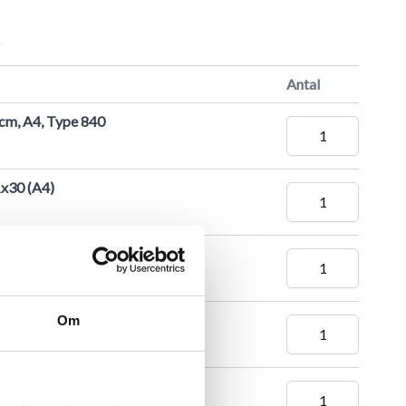
r
Antal
 cm, A4, Type 840
1x30 (A4)
 cm, A2, Type 840
x60 cm (A2)
Om
1, Type 841