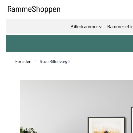
Skip to Content
Billedrammer
Rammer efte
Show submenu f
Forsiden
Stue Billedvæg 2