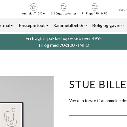
Anmeldt Til 5/5★
1-3 Dages Levering
Fri Fragt 499,- INFO
r mål
Passepartout
Rammetilbehør
Bolig og gaver
or Billedrammer category
Show submenu for Rammer efter mål category
Show submenu for Passepartout categor
Show submenu for Ra
Sh
Fri fragt til pakkeshop v/køb over 499,-
Til og med 70x100 -
INFO
STUE BILL
Vær den første til at anmelde de