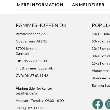
MERE INFORMATION
ANMELDELSER
RAMMESHOPPEN.DK
POPUL
Rammeshoppen ApS
70x100 ra
Ove Jensens Allé 31
50x70 cm r
8700 Horsens
30x45 cm r
Danmark
30x40 cm r
Tlf: +45 77 34 11 00
15x21 cm r
info@rammeshoppen.dk
Alurammer
CVR: DK 27 63 11 42
Billedramm
Rammer i sp
Åbningstider for kontor
og afhentning:
Mandag - Torsdag: 09.00-16.00
Fredag: 09.00-15.30