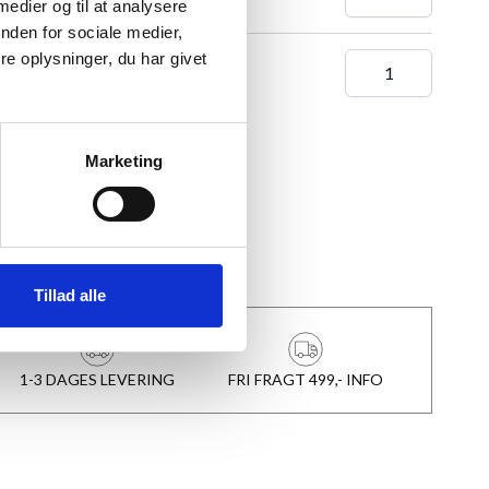
 medier og til at analysere
nden for sociale medier,
0x84 CM (A1)
e oplysninger, du har givet
Marketing
 TIL KURV
★
Anmeldt til 5/5
★
Tillad alle
1-3 DAGES LEVERING
FRI FRAGT 499,- INFO