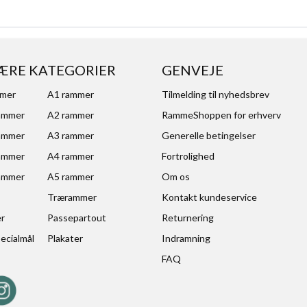
ÆRE KATEGORIER
GENVEJE
mmer
A1 rammer
Tilmelding til nyhedsbrev
ammer
A2 rammer
RammeShoppen for erhverv
ammer
A3 rammer
Generelle betingelser
ammer
A4 rammer
Fortrolighed
ammer
A5 rammer
Om os
Trærammer
Kontakt kundeservice
er
Passepartout
Returnering
ecialmål
Plakater
Indramning
FAQ