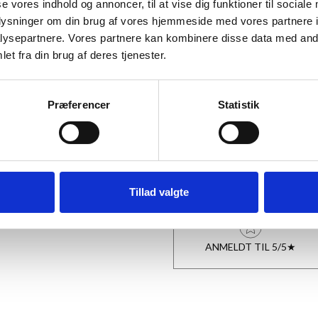
647,95 kr.
se vores indhold og annoncer, til at vise dig funktioner til sociale
oplysninger om din brug af vores hjemmeside med vores partnere i
Plakat, Dançando pelo rio- 6
ysepartnere. Vores partnere kan kombinere disse data med andr
249,95 kr.
et fra din brug af deres tjenester.
Præferencer
Statistik
TILFØJ
Tillad valgte
ANMELDT TIL 5/5★