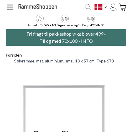
Skip to Content
Toggle
DK
Anmeldt Til 5/5★
1-3 Dages Levering
Fri Fragt 499,- INFO
Fri fragt til pakkeshop v/køb over 499,-
Til og med 70x100 -
INFO
Forsiden
Sølvramme, mat, aluminium, smal, 18 x 57 cm, Type 670