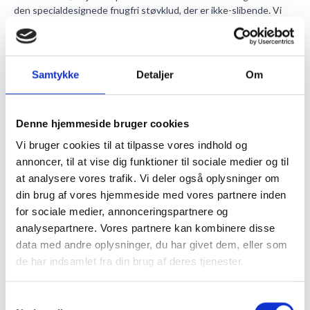
den
specialdesignede fnugfri støvklud
, der er ikke-slibende. Vi
kan supplere og sende en
renseakryl
med til kraftigere støv ved
frontglas.
Kan stilles og hænges
På denne billedramme er der monteret en støttefod og
Samtykke
Detaljer
Om
ophængsclips i fjederstål, så den både kan stå og hænge.
Siddende i rammen er en støttende MDF plade og et lyst hvidt
bagpapir.
Rammetyper i samme stil
Denne hjemmeside bruger cookies
Dette er ikke den eneste aluramme vi har. Se alle
Vi bruger cookies til at tilpasse vores indhold og
aluminiumsrammer i forskellige tykkelser og farver.
annoncer, til at vise dig funktioner til sociale medier og til
Eller du kan se vores udvalg af alle typer
rammer
.
at analysere vores trafik. Vi deler også oplysninger om
din brug af vores hjemmeside med vores partnere inden
MERE INFORMATION
for sociale medier, annonceringspartnere og
analysepartnere. Vores partnere kan kombinere disse
ANMELDELSER
data med andre oplysninger, du har givet dem, eller som
de har indsamlet fra din brug af deres tjenester.
Samtykkevalg