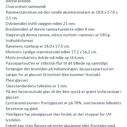
denne bredde.
Overordnet rammemål
Rammestørrelsen på den smalle aluminiumskant er 18,8 x 57,8 x
2,1 cm.
Dybdemålet indtil væggen måler 21 mm.
Breddemålet af denne rammetypeliste måler 8 mm.
Vægten på denne ramme, minus motivet i rammen, er 540 g.
Indholdsformat
Rammens rumfang er 18,0 x 57,0 cm.
Motivets synlige størrelsesdel måler 17,2 x 56,2 cm.
Motiv produktets dybde må måle op til 6 mm.
Passepartout'en
er stilistisk flot til dit billede og samtidigt
forlænger det levetiden på indramningen, da passepartout'en
sørger for at glasset til motivet ikke kommer i kontakt.
Plexi glasset
Glasstandardens tykkelse er 1 mm.
På det farveneutrale glas vil der ikke opstå et grønt lysfarveskær i
glasset.
Lystransmissionen i frontglasset er på 78%, som bevarer billedets
farvetone og glød.
Yderligere har plexiglasset den fordel, at det stopper for UV-
lysdelen.
Enkelt kan støv fjernes på enten aluramme eller frontglas med