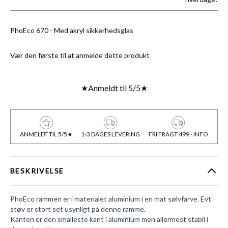
PhoEco 670 - Med akryl sikkerhedsglas
Vær den første til at anmelde dette produkt
★
Anmeldt til 5/5
★
ANMELDT TIL 5/5★
1-3 DAGES LEVERING
FRI FRAGT 499,- INFO
BESKRIVELSE
PhoEco rammen er i materialet aluminium i en mat sølvfarve. Evt.
støv er stort set usynligt på denne ramme.
Kanten er den smalleste kant i aluminium men allermest stabil i