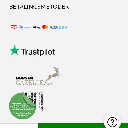
BETALINGSMETODER
Antal