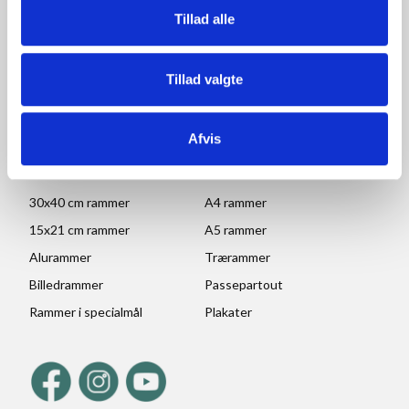
Tillad alle
Ved højtider og ferie kan ændringer forekomme. Se mere
her
Tillad valgte
POPULÆRE KATEGORIER
70x100 rammer
A1 rammer
Afvis
50x70 cm rammer
A2 rammer
30x45 cm rammer
A3 rammer
30x40 cm rammer
A4 rammer
15x21 cm rammer
A5 rammer
Alurammer
Trærammer
Billedrammer
Passepartout
Rammer i specialmål
Plakater