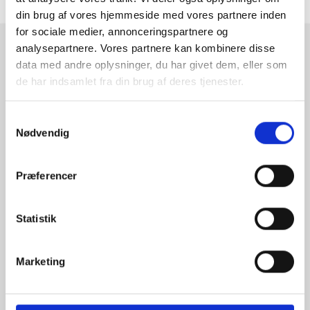
din brug af vores hjemmeside med vores partnere inden
for sociale medier, annonceringspartnere og
analysepartnere. Vores partnere kan kombinere disse
RAMMESHOPPEN.DK
data med andre oplysninger, du har givet dem, eller som
Rammeshoppen ApS
de har indsamlet fra din brug af deres tjenester.
Ove Jensens Allé 31
Samtykkevalg
8700 Horsens
Nødvendig
Danmark
Tlf: +45 77 34 11 00
Præferencer
info@rammeshoppen.dk
CVR: DK 27 63 11 42
Statistik
Åbningstider for kontor
og afhentning:
Marketing
Mandag - Torsdag: 09.00-16.00
Fredag: 09.00-15.30
Lørdag, søndag og helligdage: Lukket