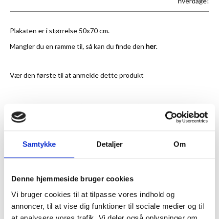
hverdage!
Plakaten er i størrelse 50x70 cm.
Mangler du en ramme til, så kan du finde den
her
.
Vær den første til at anmelde dette produkt
★
Anmeldt til 5/5
★
Samtykke
Detaljer
Om
ANMELDT TIL 5/5★
1-3 DAGES LEVERING
FRI FRAGT 499,- INFO
Denne hjemmeside bruger cookies
MERE INFORMATION
Vi bruger cookies til at tilpasse vores indhold og
annoncer, til at vise dig funktioner til sociale medier og til
ANMELDELSER
at analysere vores trafik. Vi deler også oplysninger om