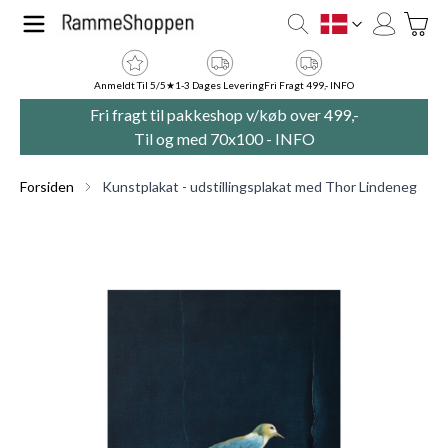
Skip to Content
Toggle
DK
Anmeldt Til 5/5★
1-3 Dages Levering
Fri Fragt 499,- INFO
Fri fragt til pakkeshop v/køb over 499,-
Til og med 70x100 -
INFO
Forsiden
Kunstplakat - udstillingsplakat med Thor Lindeneg