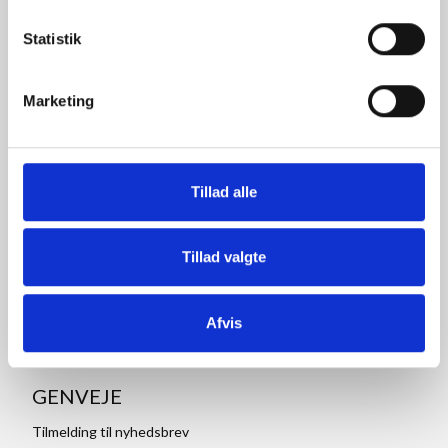
70x100 rammer
A1 rammer
Statistik
50x70 cm rammer
A2 rammer
30x45 cm rammer
A3 rammer
Marketing
30x40 cm rammer
A4 rammer
15x21 cm rammer
A5 rammer
Alurammer
Trærammer
Tillad alle
Billedrammer
Passepartout
Rammer i specialmål
Plakater
Tillad valgte
Afvis
GENVEJE
Tilmelding til nyhedsbrev