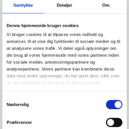
Rammeshoppen ApS
Samtykke
Detaljer
Om
Ove Jensens Allé 31
8700 Horsens
Denne hjemmeside bruger cookies
Danmark
Tlf: +45 77 34 11 00
Vi bruger cookies til at tilpasse vores indhold og
annoncer, til at vise dig funktioner til sociale medier og til
info@rammeshoppen.dk
at analysere vores trafik. Vi deler også oplysninger om
CVR: DK 27 63 11 42
din brug af vores hjemmeside med vores partnere inden
for sociale medier, annonceringspartnere og
Åbningstider for kontor
analysepartnere. Vores partnere kan kombinere disse
og afhentning:
data med andre oplysninger, du har givet dem, eller som
Mandag - Torsdag: 09.00-16.00
de har indsamlet fra din brug af deres tjenester.
Fredag: 09.00-15.30
Lørdag, søndag og helligdage: Lukket
Samtykkevalg
Nødvendig
Ved højtider og ferie kan ændringer forekomme. Se mere
her
Præferencer
POPULÆRE KATEGORIER