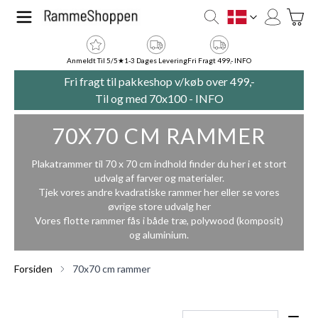
Skip to Content
Toggle
DK
Anmeldt Til 5/5★
1-3 Dages Levering
Fri Fragt 499,- INFO
Fri fragt til pakkeshop v/køb over 499,-
Til og med 70x100 -
INFO
70X70 CM RAMMER
Plakatrammer til 70 x 70 cm indhold finder du her i et stort
udvalg af farver og materialer.
Tjek vores andre kvadratiske rammer
her
eller se vores
øvrige store udvalg
her
Vores flotte rammer fås i både træ, polywood (komposit)
og aluminium.
Forsiden
70x70 cm rammer