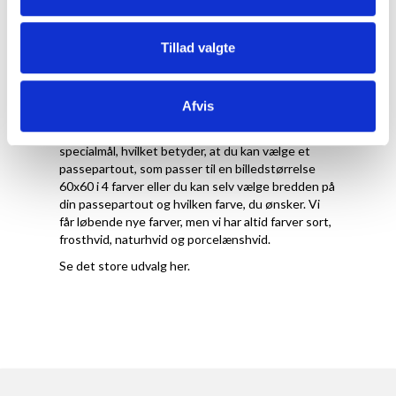
Du kan lave en yderst flot visuelt udtryk med dine
billeder med et passepartout. Passepartout er
Tillad valgte
også med til at beskytte dit motiv/billede/plakat
m.m., da det syrefri karton, som anvendes,
beskytter mod eventuelle skader dit motiv, såsom
Afvis
kondensering.
Vi har både passepartout i standardmål og
specialmål, hvilket betyder, at du kan vælge et
passepartout, som passer til en billedstørrelse
60x60 i 4 farver eller du kan selv vælge bredden på
din passepartout og hvilken farve, du ønsker. Vi
får løbende nye farver, men vi har altid farver sort,
frosthvid, naturhvid og porcelænshvid.
Se det store udvalg
her
.