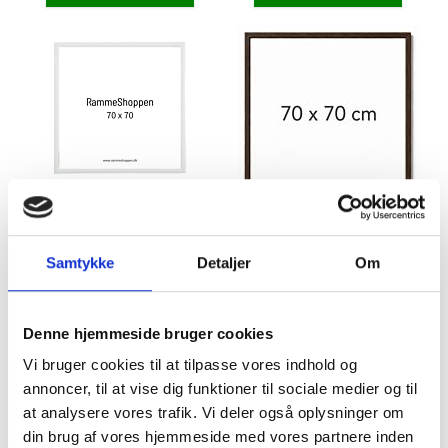
Hvid træramme, smal, 70 x 70
Mørk egetræsramme med
cm, Type 860
struktur, smal, 70 x 70 cm, Type
Samtykke
Detaljer
Om
870
460,95 kr.
529,00 kr.
TILFØJ TIL KURV
TILFØJ TIL KURV
Denne hjemmeside bruger cookies
Vi bruger cookies til at tilpasse vores indhold og
annoncer, til at vise dig funktioner til sociale medier og til
10
varer
Vis
at analysere vores trafik. Vi deler også oplysninger om
din brug af vores hjemmeside med vores partnere inden