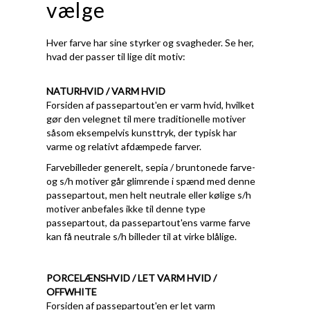
vælge
Hver farve har sine styrker og svagheder. Se her,
hvad der passer til lige dit motiv:
NATURHVID / VARM HVID
Forsiden af passepartout'en er varm hvid, hvilket
gør den velegnet til mere traditionelle motiver
såsom eksempelvis kunsttryk, der typisk har
varme og relativt afdæmpede farver.
Farvebilleder generelt, sepia / bruntonede farve-
og s/h motiver går glimrende i spænd med denne
passepartout, men helt neutrale eller kølige s/h
motiver anbefales ikke til denne type
passepartout, da passepartout'ens varme farve
kan få neutrale s/h billeder til at virke blålige.
PORCELÆNSHVID / LET VARM HVID /
OFFWHITE
Forsiden af passepartout'en er let varm