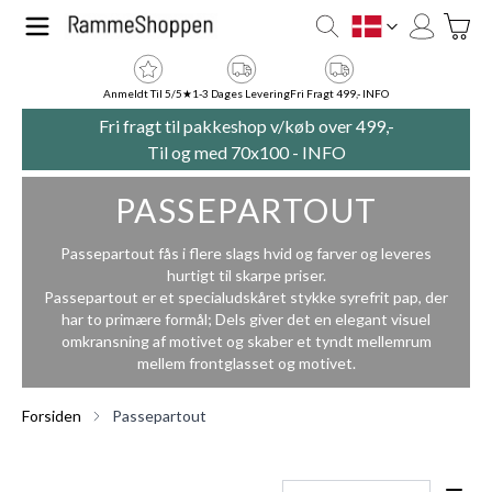
Skip to Content
Toggle
DK
Anmeldt Til 5/5★
1-3 Dages Levering
Fri Fragt 499,- INFO
Fri fragt til pakkeshop v/køb over 499,-
Til og med 70x100 -
INFO
PASSEPARTOUT
Passepartout fås i flere slags hvid og farver og leveres
hurtigt til skarpe priser.
Passepartout er et specialudskåret stykke syrefrit pap, der
har to primære formål; Dels giver det en elegant visuel
omkransning af motivet og skaber et tyndt mellemrum
mellem frontglasset og motivet.
Forsiden
Passepartout