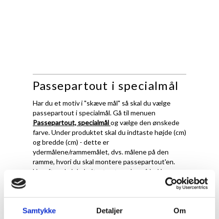
Passepartout i specialmål
Har du et motiv i "skæve mål" så skal du vælge
passepartout i specialmål. Gå til menuen
Passepartout, specialmål
og vælge den ønskede
farve. Under produktet skal du indtaste højde (cm)
og bredde (cm) - dette er
ydermålene/rammemålet, dvs. målene på den
ramme, hvori du skal montere passepartout'en.
Herefter skal du indtaste størrelse på hul i
passepartout.
Det er vigtigt at fremhæve, at ved passepartout i
specialmål, skærer vi ydermål og hulmål præcis
Samtykke
Detaljer
Om
efter de oplysningerne du giver os. Det betyder at