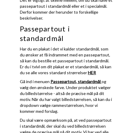
Det er vigtigt at skelne mellem, om du skal have et
passepartout i standardmål eller et i specialmål.
Derfor kommer der herunder to forskellige
beskrivelser.
Passepartout i
standardmål
Har du en plakat i det vi kalder standardmål, som
du ønsker at få indrammet med en passepartout,
så kan du bestille et passepartout i standardmål.
Er du i tvivl om dit plakat er et standardmål, så kan
du se alle vores standard strørrelser
HER
Gå ind i menuen
Passepartout, standardmål
og
vælg den ønskede farve. Under produktet vælger
du billedstørrelse - altså de præcise mål på dit
motiv. Når du har valgt billedstørrelsen, så kan du i
dropdown vælge rammestørrelsen, hvor vi
kommer med forslag.
Du skal være opmærksom på, at ved passepartout
i standardmål, der skal du ved billedstrørrelsen
vælge de præcise mål på dit motiv. Vi har ved alle