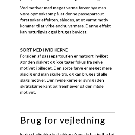
Ved motiver med meget varme farver bør man
være opmærksom på, at denne passepartout
forstærker effekten, således, at et varmt motiv
kommer til at virke endnu varmere. Denne effekt
kan naturligvis også bruges bevidst.
SORT MED HVID KERNE
Forsiden af passepartout'en er matsort, hvilket
gør den diskret og ikke tager fokus fra selve
motivet i billedet. Den sorte farve er meget mere
alsidig end man skulle tro, og kan bruges til alle
slags motiver. Den hvide kerne er synlig i den
skråtskårne kant og fremhæver på den måde
motivet.
Brug for vejledning
Er du stadig ikke helt sikker på om du har indtastet