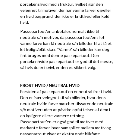
porcelænshvid med struktur, hvilket gør den
velegnet til motiver, der har varme farver og/eller
en hvid baggrund, der ikke er kridthvid eller kold
hvid.
Passepartout'en anbefales normalt ikke til
neutrale s/h motiver, da passepartout'ens let
varme farve kan få neutrale s/h billeder til at få et
let køligt/blåt skær. "Varme" s/h billeder kan dog
fint bruges med denne passepartout. Den
porcelænhvide passepartout er god til det meste,
så hvis du er i tvivl, er den et sikkert valg.
FROST HVID / NEUTRAL HVID
Forsiden af passepartout'en er neutral frost hvid.
Den er især velegnet til s/h billeder, hvor dens
neutrale hvide farve matcher tilsvarende neutrale
s/h motiver uden at påvirke opfattelsen af dem i
en køligere ellere varmere retning.
Passepartout'en er også god til motiver med
markante farver, hvor samspillet mellem motiv og
passepartout giver et ekstra godt blikfang.