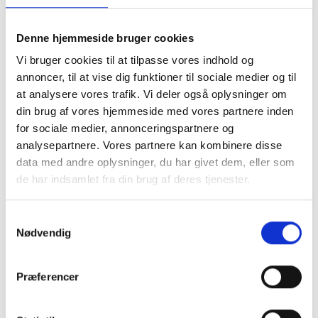
du her selv skal tage højde for et overlap til
montering. Du skal være opmærksom på ikke at
lave hulmålet samme strørrelse som dit motiv, da
Denne hjemmeside bruger cookies
det så vil falde i gennem. vi anbefaler at du laver
Vi bruger cookies til at tilpasse vores indhold og
hulmålet 1 cm mindre på hvert led, så du har 5 mm
annoncer, til at vise dig funktioner til sociale medier og til
til fastmomtering
.
at analysere vores trafik. Vi deler også oplysninger om
Ved Passepartout i specialmål er det meste
din brug af vores hjemmeside med vores partnere inden
muligt. Du kan både bestille et passepartout med
for sociale medier, annonceringspartnere og
flere huller, eller få placering præcis hvor du
ønsker. Vi anbefaler at du som minimum laver en
analysepartnere. Vores partnere kan kombinere disse
kant på 2 cm og op efter.
data med andre oplysninger, du har givet dem, eller som
Se eksempler herunder.
de har indsamlet fra din brug af deres tjenester.
Samtykkevalg
Nødvendig
Præferencer