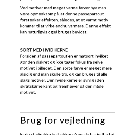
Ved motiver med meget varme farver bør man
være opmærksom på, at denne passepartout
forstærker effekten, således, at et varmt motiv
kommer til at virke endnu varmere. Denne effekt
kan naturligvis også bruges bevidst.
SORT MED HVID KERNE
Forsiden af passepartout'en er matsort, hvilket
gør den diskret og ikke tager fokus fra selve
motivet i billedet. Den sorte farve er meget mere
alsidig end man skulle tro, og kan bruges til alle
slags motiver. Den hvide kerne er synlig i den
skråtskårne kant og fremhæver på den måde
motivet.
Brug for vejledning
Er du stadig ikke helt sikker på om du har indtastet