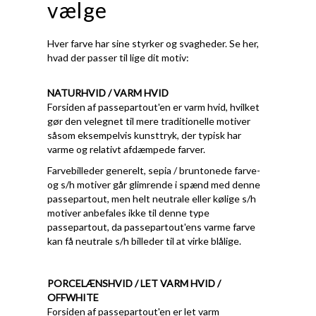
vælge
Hver farve har sine styrker og svagheder. Se her,
hvad der passer til lige dit motiv:
NATURHVID / VARM HVID
Forsiden af passepartout'en er varm hvid, hvilket
gør den velegnet til mere traditionelle motiver
såsom eksempelvis kunsttryk, der typisk har
varme og relativt afdæmpede farver.
Farvebilleder generelt, sepia / bruntonede farve-
og s/h motiver går glimrende i spænd med denne
passepartout, men helt neutrale eller kølige s/h
motiver anbefales ikke til denne type
passepartout, da passepartout'ens varme farve
kan få neutrale s/h billeder til at virke blålige.
PORCELÆNSHVID / LET VARM HVID /
OFFWHITE
Forsiden af passepartout'en er let varm