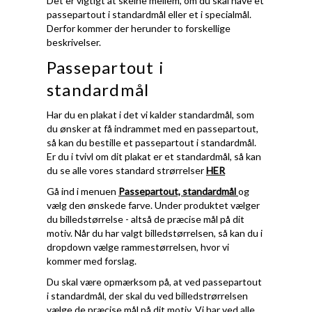
Det er vigtigt at skelne mellem, om du skal have et
passepartout i standardmål eller et i specialmål.
Derfor kommer der herunder to forskellige
beskrivelser.
Passepartout i
standardmål
Har du en plakat i det vi kalder standardmål, som
du ønsker at få indrammet med en passepartout,
så kan du bestille et passepartout i standardmål.
Er du i tvivl om dit plakat er et standardmål, så kan
du se alle vores standard strørrelser
HER
Gå ind i menuen
Passepartout, standardmål
og
vælg den ønskede farve. Under produktet vælger
du billedstørrelse - altså de præcise mål på dit
motiv. Når du har valgt billedstørrelsen, så kan du i
dropdown vælge rammestørrelsen, hvor vi
kommer med forslag.
Du skal være opmærksom på, at ved passepartout
i standardmål, der skal du ved billedstrørrelsen
vælge de præcise mål på dit motiv. Vi har ved alle