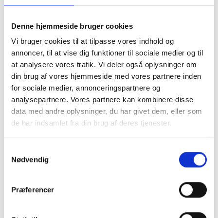
du her selv skal tage højde for et overlap til
montering. Du skal være opmærksom på ikke at
lave hulmålet samme strørrelse som dit motiv, da
Denne hjemmeside bruger cookies
det så vil falde i gennem. vi anbefaler at du laver
Vi bruger cookies til at tilpasse vores indhold og
hulmålet 1 cm mindre på hvert led, så du har 5 mm
annoncer, til at vise dig funktioner til sociale medier og til
til fastmomtering
.
at analysere vores trafik. Vi deler også oplysninger om
Ved Passepartout i specialmål er det meste
din brug af vores hjemmeside med vores partnere inden
muligt. Du kan både bestille et passepartout med
for sociale medier, annonceringspartnere og
flere huller, eller få placering præcis hvor du
ønsker. Vi anbefaler at du som minimum laver en
analysepartnere. Vores partnere kan kombinere disse
kant på 2 cm og op efter.
data med andre oplysninger, du har givet dem, eller som
Se eksempler herunder.
de har indsamlet fra din brug af deres tjenester.
Samtykkevalg
Nødvendig
Præferencer