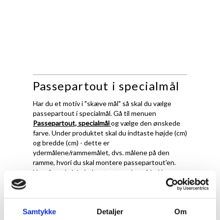
Passepartout i specialmål
Har du et motiv i "skæve mål" så skal du vælge
passepartout i specialmål. Gå til menuen
Passepartout, specialmål
og vælge den ønskede
farve. Under produktet skal du indtaste højde (cm)
og bredde (cm) - dette er
ydermålene/rammemålet, dvs. målene på den
ramme, hvori du skal montere passepartout'en.
Herefter skal du indtaste størrelse på hul i
passepartout.
Det er vigtigt at fremhæve, at ved passepartout i
specialmål, skærer vi ydermål og hulmål præcis
Samtykke
Detaljer
Om
efter de oplysningerne du giver os. Det betyder at