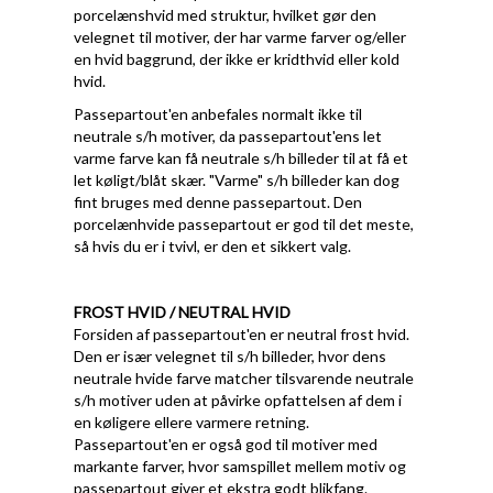
porcelænshvid med struktur, hvilket gør den
velegnet til motiver, der har varme farver og/eller
en hvid baggrund, der ikke er kridthvid eller kold
hvid.
Passepartout'en anbefales normalt ikke til
neutrale s/h motiver, da passepartout'ens let
varme farve kan få neutrale s/h billeder til at få et
let køligt/blåt skær. "Varme" s/h billeder kan dog
fint bruges med denne passepartout. Den
porcelænhvide passepartout er god til det meste,
så hvis du er i tvivl, er den et sikkert valg.
FROST HVID / NEUTRAL HVID
Forsiden af passepartout'en er neutral frost hvid.
Den er især velegnet til s/h billeder, hvor dens
neutrale hvide farve matcher tilsvarende neutrale
s/h motiver uden at påvirke opfattelsen af dem i
en køligere ellere varmere retning.
Passepartout'en er også god til motiver med
markante farver, hvor samspillet mellem motiv og
passepartout giver et ekstra godt blikfang.