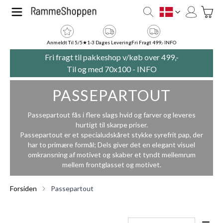
Skip to Content
Toggle
DK
Anmeldt Til 5/5★
1-3 Dages Levering
Fri Fragt 499,- INFO
Fri fragt til pakkeshop v/køb over 499,-
Til og med 70x100 -
INFO
PASSEPARTOUT
Passepartout fås i flere slags hvid og farver og leveres
hurtigt til skarpe priser.
Passepartout er et specialudskåret stykke syrefrit pap, der
har to primære formål; Dels giver det en elegant visuel
omkransning af motivet og skaber et tyndt mellemrum
mellem frontglasset og motivet.
Forsiden
Passepartout