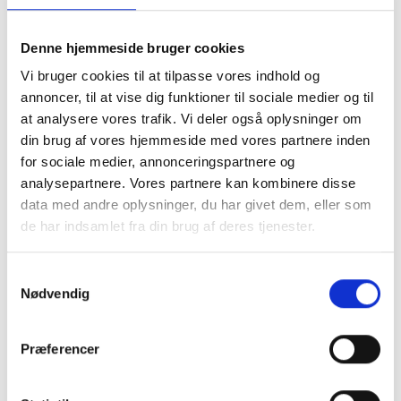
du her selv skal tage højde for et overlap til
montering. Du skal være opmærksom på ikke at
lave hulmålet samme strørrelse som dit motiv, da
Denne hjemmeside bruger cookies
det så vil falde i gennem. vi anbefaler at du laver
Vi bruger cookies til at tilpasse vores indhold og
hulmålet 1 cm mindre på hvert led, så du har 5 mm
annoncer, til at vise dig funktioner til sociale medier og til
til fastmomtering
.
at analysere vores trafik. Vi deler også oplysninger om
Ved Passepartout i specialmål er det meste
din brug af vores hjemmeside med vores partnere inden
muligt. Du kan både bestille et passepartout med
for sociale medier, annonceringspartnere og
flere huller, eller få placering præcis hvor du
ønsker. Vi anbefaler at du som minimum laver en
analysepartnere. Vores partnere kan kombinere disse
kant på 2 cm og op efter.
data med andre oplysninger, du har givet dem, eller som
Se eksempler herunder.
de har indsamlet fra din brug af deres tjenester.
Samtykkevalg
Nødvendig
Præferencer