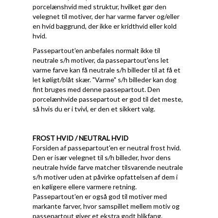
porcelænshvid med struktur, hvilket gør den
velegnet til motiver, der har varme farver og/eller
en hvid baggrund, der ikke er kridthvid eller kold
hvid.
Passepartout'en anbefales normalt ikke til
neutrale s/h motiver, da passepartout'ens let
varme farve kan få neutrale s/h billeder til at få et
let køligt/blåt skær. "Varme" s/h billeder kan dog
fint bruges med denne passepartout. Den
porcelænhvide passepartout er god til det meste,
så hvis du er i tvivl, er den et sikkert valg.
FROST HVID / NEUTRAL HVID
Forsiden af passepartout'en er neutral frost hvid.
Den er især velegnet til s/h billeder, hvor dens
neutrale hvide farve matcher tilsvarende neutrale
s/h motiver uden at påvirke opfattelsen af dem i
en køligere ellere varmere retning.
Passepartout'en er også god til motiver med
markante farver, hvor samspillet mellem motiv og
passepartout giver et ekstra godt blikfang.