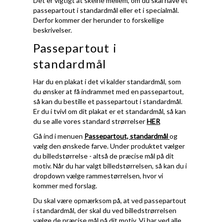
Det er vigtigt at skelne mellem, om du skal have et
passepartout i standardmål eller et i specialmål.
Derfor kommer der herunder to forskellige
beskrivelser.
Passepartout i
standardmål
Har du en plakat i det vi kalder standardmål, som
du ønsker at få indrammet med en passepartout,
så kan du bestille et passepartout i standardmål.
Er du i tvivl om dit plakat er et standardmål, så kan
du se alle vores standard strørrelser
HER
Gå ind i menuen
Passepartout, standardmål
og
vælg den ønskede farve. Under produktet vælger
du billedstørrelse - altså de præcise mål på dit
motiv. Når du har valgt billedstørrelsen, så kan du i
dropdown vælge rammestørrelsen, hvor vi
kommer med forslag.
Du skal være opmærksom på, at ved passepartout
i standardmål, der skal du ved billedstrørrelsen
vælge de præcise mål på dit motiv. Vi har ved alle