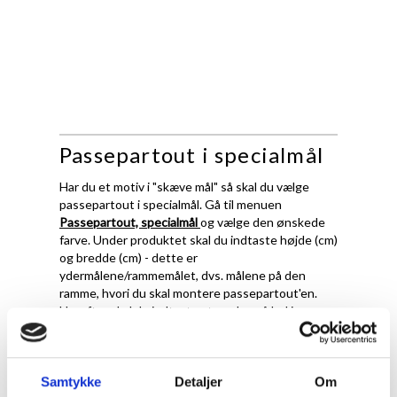
Passepartout i specialmål
Har du et motiv i "skæve mål" så skal du vælge
passepartout i specialmål. Gå til menuen
Passepartout, specialmål
og vælge den ønskede
farve. Under produktet skal du indtaste højde (cm)
og bredde (cm) - dette er
ydermålene/rammemålet, dvs. målene på den
ramme, hvori du skal montere passepartout'en.
Herefter skal du indtaste størrelse på hul i
passepartout.
Det er vigtigt at fremhæve, at ved passepartout i
specialmål, skærer vi ydermål og hulmål præcis
Samtykke
Detaljer
Om
efter de oplysningerne du giver os. Det betyder at