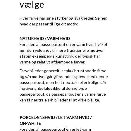
vælge
Hver farve har sine styrker og svagheder. Se her,
hvad der passer til lige dit motiv:
NATURHVID / VARM HVID
Forsiden af passepartout'en er varm hvid, hvilket
gør den velegnet til mere traditionelle motiver
såsom eksempelvis kunsttryk, der typisk har
varme og relativt afdæmpede farver.
Farvebilleder generelt, sepia / bruntonede farve-
og s/h motiver går glimrende i spænd med denne
passepartout, men helt neutrale eller kølige s/h
motiver anbefales ikke til denne type
passepartout, da passepartout'ens varme farve
kan få neutrale s/h billeder til at virke blålige.
PORCELÆNSHVID / LET VARM HVID /
OFFWHITE
Forsiden af passepartout'en er let varm