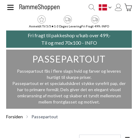
Skip to Content
Toggle
DK
Anmeldt Til 5/5★
1-3 Dages Levering
Fri Fragt 499,- INFO
Fri fragt til pakkeshop v/køb over 499,-
Til og med 70x100 -
INFO
PASSEPARTOUT
Passepartout fås i flere slags hvid og farver og leveres
hurtigt til skarpe priser.
Passepartout er et specialudskåret stykke syrefrit pap, der
har to primære formål; Dels giver det en elegant visuel
omkransning af motivet og skaber et tyndt mellemrum
mellem frontglasset og motivet.
Forsiden
Passepartout