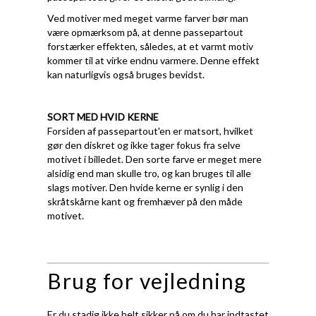
Ved motiver med meget varme farver bør man
være opmærksom på, at denne passepartout
forstærker effekten, således, at et varmt motiv
kommer til at virke endnu varmere. Denne effekt
kan naturligvis også bruges bevidst.
SORT MED HVID KERNE
Forsiden af passepartout'en er matsort, hvilket
gør den diskret og ikke tager fokus fra selve
motivet i billedet. Den sorte farve er meget mere
alsidig end man skulle tro, og kan bruges til alle
slags motiver. Den hvide kerne er synlig i den
skråtskårne kant og fremhæver på den måde
motivet.
Brug for vejledning
Er du stadig ikke helt sikker på om du har indtastet