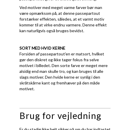
Ved motiver med meget varme farver bør man
være opmærksom på, at denne passepartout
forstærker effekten, således, at et varmt motiv
kommer til at virke endnu varmere. Denne effekt
kan naturligvis også bruges bevidst.
SORT MED HVID KERNE
Forsiden af passepartout'en er matsort, hvilket
gør den diskret og ikke tager fokus fra selve
motivet i billedet. Den sorte farve er meget mere
alsidig end man skulle tro, og kan bruges til alle
slags motiver. Den hvide kerne er synlig i den
skråtskårne kant og fremhæver på den måde
motivet.
Brug for vejledning
Er du stadig ikke helt sikker på om du har indtastet