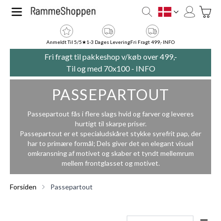
Skip to Content
Toggle
DK
Anmeldt Til 5/5★
1-3 Dages Levering
Fri Fragt 499,- INFO
Fri fragt til pakkeshop v/køb over 499,-
Til og med 70x100 -
INFO
PASSEPARTOUT
Passepartout fås i flere slags hvid og farver og leveres
hurtigt til skarpe priser.
Passepartout er et specialudskåret stykke syrefrit pap, der
har to primære formål; Dels giver det en elegant visuel
omkransning af motivet og skaber et tyndt mellemrum
mellem frontglasset og motivet.
Forsiden
Passepartout