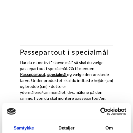
Passepartout i specialmål
Har du et motiv i "skæve mål" så skal du vælge
passepartout i specialmål. Gå til menuen
Passepartout, specialmål
og vælge den ønskede
farve. Under produktet skal du indtaste højde (cm)
og bredde (cm) - dette er
ydermålene/rammemålet, dvs. målene på den
ramme, hvori du skal montere passepartout'en.
Herefter skal du indtaste størrelse på hul i
passepartout.
Det er vigtigt at fremhæve, at ved passepartout i
specialmål, skærer vi ydermål og hulmål præcis
Samtykke
Detaljer
Om
efter de oplysningerne du giver os. Det betyder at