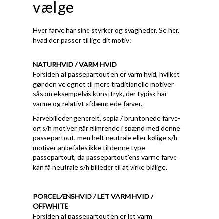
vælge
Hver farve har sine styrker og svagheder. Se her,
hvad der passer til lige dit motiv:
NATURHVID / VARM HVID
Forsiden af passepartout'en er varm hvid, hvilket
gør den velegnet til mere traditionelle motiver
såsom eksempelvis kunsttryk, der typisk har
varme og relativt afdæmpede farver.
Farvebilleder generelt, sepia / bruntonede farve-
og s/h motiver går glimrende i spænd med denne
passepartout, men helt neutrale eller kølige s/h
motiver anbefales ikke til denne type
passepartout, da passepartout'ens varme farve
kan få neutrale s/h billeder til at virke blålige.
PORCELÆNSHVID / LET VARM HVID /
OFFWHITE
Forsiden af passepartout'en er let varm