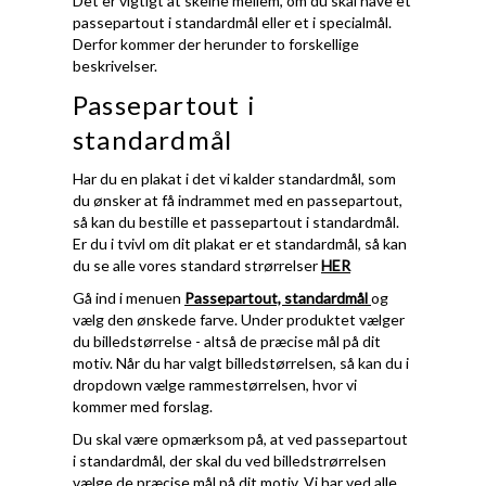
Det er vigtigt at skelne mellem, om du skal have et
passepartout i standardmål eller et i specialmål.
Derfor kommer der herunder to forskellige
beskrivelser.
Passepartout i
standardmål
Har du en plakat i det vi kalder standardmål, som
du ønsker at få indrammet med en passepartout,
så kan du bestille et passepartout i standardmål.
Er du i tvivl om dit plakat er et standardmål, så kan
du se alle vores standard strørrelser
HER
Gå ind i menuen
Passepartout, standardmål
og
vælg den ønskede farve. Under produktet vælger
du billedstørrelse - altså de præcise mål på dit
motiv. Når du har valgt billedstørrelsen, så kan du i
dropdown vælge rammestørrelsen, hvor vi
kommer med forslag.
Du skal være opmærksom på, at ved passepartout
i standardmål, der skal du ved billedstrørrelsen
vælge de præcise mål på dit motiv. Vi har ved alle