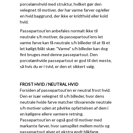
porcelænshvid med struktur, hvilket gør den
velegnet til motiver, der har varme farver og/eller
en hvid baggrund, der ikke er kridthvid eller kold
hvid.
Passepartout'en anbefales normalt ikke til
neutrale s/h motiver, da passepartout'ens let
varme farve kan få neutrale s/h billeder til at få et
let køligt/blåt skær. "Varme" s/h billeder kan dog
fint bruges med denne passepartout. Den
porcelænhvide passepartout er god til det meste,
så hvis du er i tvivl, er den et sikkert valg.
FROST HVID / NEUTRAL HVID
Forsiden af passepartout'en er neutral frost hvid.
Den er især velegnet til s/h billeder, hvor dens
neutrale hvide farve matcher tilsvarende neutrale
s/h motiver uden at påvirke opfattelsen af dem i
en køligere ellere varmere retning.
Passepartout'en er også god til motiver med
markante farver, hvor samspillet mellem motiv og
passepartout giver et ekstra godt blikfang.