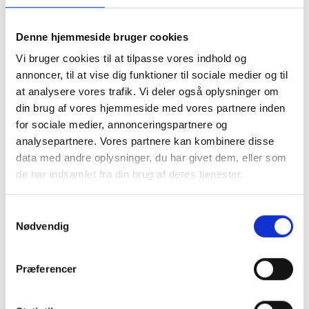
du her selv skal tage højde for et overlap til
montering. Du skal være opmærksom på ikke at
lave hulmålet samme strørrelse som dit motiv, da
Denne hjemmeside bruger cookies
det så vil falde i gennem. vi anbefaler at du laver
Vi bruger cookies til at tilpasse vores indhold og
hulmålet 1 cm mindre på hvert led, så du har 5 mm
annoncer, til at vise dig funktioner til sociale medier og til
til fastmomtering
.
at analysere vores trafik. Vi deler også oplysninger om
Ved Passepartout i specialmål er det meste
din brug af vores hjemmeside med vores partnere inden
muligt. Du kan både bestille et passepartout med
for sociale medier, annonceringspartnere og
flere huller, eller få placering præcis hvor du
ønsker. Vi anbefaler at du som minimum laver en
analysepartnere. Vores partnere kan kombinere disse
kant på 2 cm og op efter.
data med andre oplysninger, du har givet dem, eller som
Se eksempler herunder.
de har indsamlet fra din brug af deres tjenester.
Samtykkevalg
Nødvendig
Præferencer