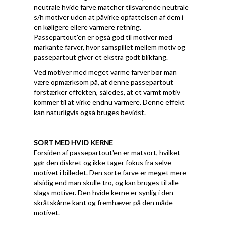
neutrale hvide farve matcher tilsvarende neutrale
s/h motiver uden at påvirke opfattelsen af dem i
en køligere ellere varmere retning.
Passepartout'en er også god til motiver med
markante farver, hvor samspillet mellem motiv og
passepartout giver et ekstra godt blikfang.
Ved motiver med meget varme farver bør man
være opmærksom på, at denne passepartout
forstærker effekten, således, at et varmt motiv
kommer til at virke endnu varmere. Denne effekt
kan naturligvis også bruges bevidst.
SORT MED HVID KERNE
Forsiden af passepartout'en er matsort, hvilket
gør den diskret og ikke tager fokus fra selve
motivet i billedet. Den sorte farve er meget mere
alsidig end man skulle tro, og kan bruges til alle
slags motiver. Den hvide kerne er synlig i den
skråtskårne kant og fremhæver på den måde
motivet.