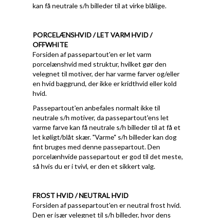
kan få neutrale s/h billeder til at virke blålige.
PORCELÆNSHVID / LET VARM HVID /
OFFWHITE
Forsiden af passepartout'en er let varm
porcelænshvid med struktur, hvilket gør den
velegnet til motiver, der har varme farver og/eller
en hvid baggrund, der ikke er kridthvid eller kold
hvid.
Passepartout'en anbefales normalt ikke til
neutrale s/h motiver, da passepartout'ens let
varme farve kan få neutrale s/h billeder til at få et
let køligt/blåt skær. "Varme" s/h billeder kan dog
fint bruges med denne passepartout. Den
porcelænhvide passepartout er god til det meste,
så hvis du er i tvivl, er den et sikkert valg.
FROST HVID / NEUTRAL HVID
Forsiden af passepartout'en er neutral frost hvid.
Den er især velegnet til s/h billeder, hvor dens