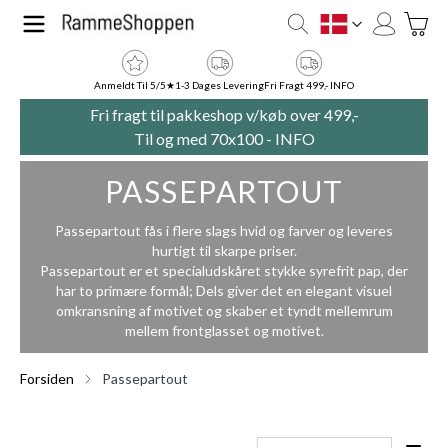
Skip to Content
Toggle
DK
Anmeldt Til 5/5★
1-3 Dages Levering
Fri Fragt 499,- INFO
Fri fragt til pakkeshop v/køb over 499,-
Til og med 70x100 -
INFO
PASSEPARTOUT
Passepartout fås i flere slags hvid og farver og leveres
hurtigt til skarpe priser.
Passepartout er et specialudskåret stykke syrefrit pap, der
har to primære formål; Dels giver det en elegant visuel
omkransning af motivet og skaber et tyndt mellemrum
mellem frontglasset og motivet.
Forsiden
Passepartout