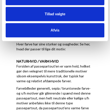
Tillad valgte
Hvilken farve skal jeg
Afvis
vælge
Hver farve har sine styrker og svagheder. Se her,
hvad der passer til lige dit motiv:
NATURHVID / VARM HVID
Forsiden af passepartout'en er varm hvid, hvilket
gør den velegnet til mere traditionelle motiver
såsom eksempelvis kunsttryk, der typisk har
varme og relativt afdæmpede farver.
Farvebilleder generelt, sepia / bruntonede farve-
og s/h motiver går glimrende i spænd med denne
passepartout, men helt neutrale eller kølige s/h
motiver anbefales ikke til denne type
passepartout, da passepartout'ens varme farve