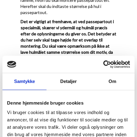
ramme, hvori du skal montere passepartout'en.
Herefter skal du indtaste størrelse på hul i
passepartout.
Det er vigtigt at fremhæve, at ved passepartout i
specialmål, skærer vi ydermål og hulmål præcis
efter de oplysningerne du giver os. Det betyder at
du her selv skal tage højde for et overlap til
montering. Du skal være opmærksom på ikke at
lave hulmålet samme strørrelse som dit motiv, da
det så vil falde i gennem. vi anbefaler at du laver
hulmålet 1 cm mindre på hvert led, så du har 5 mm
til fastmomtering
.
Ved Passepartout i specialmål er det meste
Samtykke
Detaljer
Om
muligt. Du kan både bestille et passepartout med
flere huller, eller få placering præcis hvor du
ønsker. Vi anbefaler at du som minimum laver en
Denne hjemmeside bruger cookies
kant på 2 cm og op efter.
Vi bruger cookies til at tilpasse vores indhold og
Se eksempler herunder.
annoncer, til at vise dig funktioner til sociale medier og til
at analysere vores trafik. Vi deler også oplysninger om
din brug af vores hjemmeside med vores partnere inden