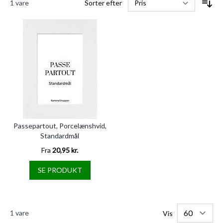
1
vare
Sorter efter
Passepartout, Porcelænshvid,
Standardmål
Fra
20,95 kr.
SE PRODUKT
1
vare
Vis