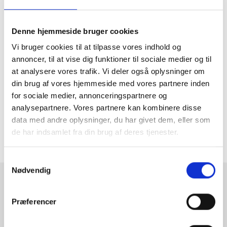
Børneplakat med pengvin
Denne hjemmeside bruger cookies
Skal du bruge en ramme til denne plakat, kan du klikke på linkene
herunder og finde den du synes passer bedst til motivet:
Vi bruger cookies til at tilpasse vores indhold og
A5 Rammer
A4 Rammer
A3 Rammer
A2 Rammer
annoncer, til at vise dig funktioner til sociale medier og til
Inspiration til børneværelset
at analysere vores trafik. Vi deler også oplysninger om
Mangler du inspiration til børneværelset, så tjek lige vores fine
billedvægsinspirationsside ud
her
din brug af vores hjemmeside med vores partnere inden
for sociale medier, annonceringspartnere og
analysepartnere. Vores partnere kan kombinere disse
MERE INFORMATION
data med andre oplysninger, du har givet dem, eller som
de har indsamlet fra din brug af deres tjenester.
ANMELDELSER
Samtykkevalg
Nødvendig
RAMMESHOPPEN.DK
Præferencer
Rammeshoppen ApS
Ove Jensens Allé 31