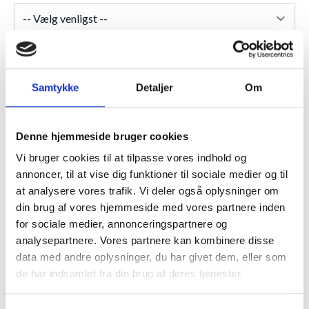
★
Anmeldt til 5/5
★
Samtykke
Detaljer
Om
ANMELDT TIL 5/5★
1-3 DAGES LEVERING
FRI FRAGT 499,- INFO
Denne hjemmeside bruger cookies
Vi bruger cookies til at tilpasse vores indhold og
annoncer, til at vise dig funktioner til sociale medier og til
BESKRIVELSE
at analysere vores trafik. Vi deler også oplysninger om
din brug af vores hjemmeside med vores partnere inden
Rammens mål:
for sociale medier, annonceringspartnere og
Det mål du skal angive på rammen, er målet på dit motiv da det
analysepartnere. Vores partnere kan kombinere disse
altid skal svare til rammens glasmål. Det maxmål vi angiver for den
enkelte profil er et ca. mål, der svarer til ca. omkredsen på
data med andre oplysninger, du har givet dem, eller som
rammen. Er det f.eks 90x 120 cm kan det også være 100 x 110 og
de har indsamlet fra din brug af deres tjenester.
så fremdeles.
Passepartout: