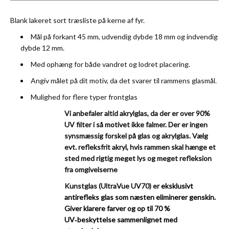
Blank lakeret sort træsliste på kerne af fyr.
Mål på forkant 45 mm, udvendig dybde 18 mm og indvendig
dybde 12 mm.
Med ophæng for både vandret og lodret placering.
Angiv målet på dit motiv, da det svarer til rammens glasmål.
Mulighed for flere typer frontglas
Vi anbefaler altid akrylglas, da der er over 90%
UV filter i så motivet ikke falmer. Der er ingen
synsmæssig forskel på glas og akrylglas.
Vælg
evt. refleksfrit akryl, hvis rammen skal hænge et
sted med rigtig meget lys og meget refleksion
fra omgivelserne
Kunstglas (UltraVue UV70) er
eksklusivt
antirefleks glas som næsten eliminerer genskin.
Giver klarere farver og op til 70
%
UV‑beskyttelse sammenlignet med