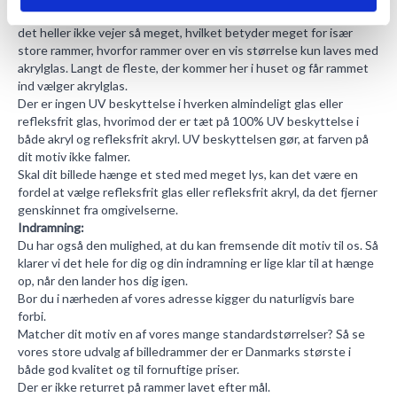
glas og har den store fordel, at det ikke går så let i stykker og at
det heller ikke vejer så meget, hvilket betyder meget for især
store rammer, hvorfor rammer over en vis størrelse kun laves med
akrylglas. Langt de fleste, der kommer her i huset og får rammet
ind vælger akrylglas.
Der er ingen UV beskyttelse i hverken almindeligt glas eller
refleksfrit glas, hvorimod der er tæt på 100% UV beskyttelse i
både akryl og refleksfrit akryl. UV beskyttelsen gør, at farven på
dit motiv ikke falmer.
Skal dit billede hænge et sted med meget lys, kan det være en
fordel at vælge refleksfrit glas eller refleksfrit akryl, da det fjerner
genskinnet fra omgivelserne.
Indramning:
Du har også den mulighed, at du kan fremsende dit motiv til os. Så
klarer vi det hele for dig og din indramning er lige klar til at hænge
op, når den lander hos dig igen.
Bor du i nærheden af vores adresse kigger du naturligvis bare
forbi.
Matcher dit motiv en af vores mange standardstørrelser? Så se
vores store udvalg af
billedrammer
der er Danmarks største i
både god kvalitet og til fornuftige priser.
Der er ikke returret på rammer lavet efter mål.