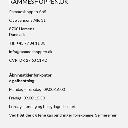
RAMMESHOPPEN.DK
Rammeshoppen ApS
Ove Jensens Allé 31
8700 Horsens
Danmark
Tlf: +45 77 34 11 00
info@rammeshoppen.dk
CVR: DK 27 63 11 42
Åbningstider for kontor
og afhentning:
Mandag - Torsdag: 09.00-16.00
Fredag: 09.00-15.30
Lørdag, søndag og helligdage: Lukket
Ved højtider og ferie kan ændringer forekomme. Se mere
her