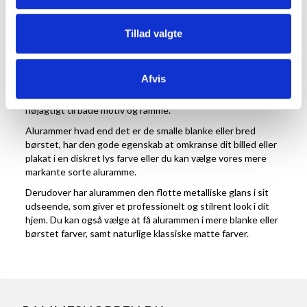
Den gode styrke i alurammer gør det desuden muligt, at få
rammer i samme profil, helt fra små 10x15cm og helt op til
Tillad valgte
store 91,5 x 122 cm, så man kan matche alle husets rammer i
samme type. Vi har desuden også foto- og plakatrammer i
papirstørrelsen A4, A3, A2 og A5. Og skulle man have et
Afvis
motiv, der er udenfor de gængse standardmål, så løses det
let med en passepartout, der kan specialskæres til at passe
nøjagtigt til både motiv og ramme.
Alurammer hvad end det er de smalle blanke eller bred
børstet, har den gode egenskab at omkranse dit billed eller
plakat i en diskret lys farve eller du kan vælge vores mere
markante sorte aluramme.
Derudover har alurammen den flotte metalliske glans i sit
udseende, som giver et professionelt og stilrent look i dit
hjem. Du kan også vælge at få alurammen i mere blanke eller
børstet farver, samt naturlige klassiske matte farver.