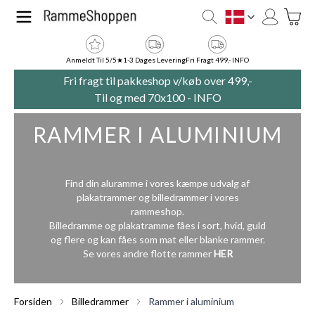
Skip to Content
Toggle
DK
Anmeldt Til 5/5★
1-3 Dages Levering
Fri Fragt 499,- INFO
Fri fragt til pakkeshop v/køb over 499,-
Til og med 70x100 -
INFO
RAMMER I ALUMINIUM
Find din aluramme i vores kæmpe udvalg af
plakatrammer og billedrammer i vores
rammeshop.
Billedramme og plakatramme fåes i sort, hvid, guld
og flere og kan fåes som mat eller blanke rammer.
Se vores andre flotte rammer
HER
Forsiden
Billedrammer
Rammer i aluminium