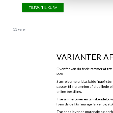
TILFØJ TIL KURV
11
varer
VARIANTER A
Ovenfor kan du finde rammer af træ i
look.
Størrelserne er bl.a. både "papirstø
passer til indramning af dit billede 
online bestilling.
Trærammer giver en umiskendelig va
hjem da de fås i mange farver og stø
Træ er et levende materiale og derfo