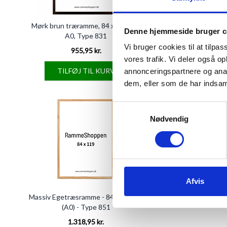
Mørk brun træramme, 84 x 119 cm,
Træramme, Birketr
Denne hjemmeside bruger c
A0, Type 831
Vi bruger cookies til at tilpas
955,95 kr.
Fra
966,95 
vores trafik. Vi deler også 
TILFØJ TIL KURV
SE PRODU
annonceringspartnere og anal
dem, eller som de har indsaml
Samtykkevalg
Nødvendig
Afvis
Massiv Egetræsramme - 84 x 119 cm
(A0) - Type 851
1.318,95 kr.