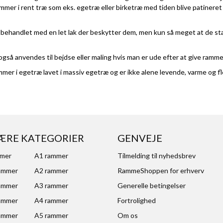
mmer i rent træ som eks. egetræ eller birketræ med tiden blive patineret
behandlet med en let lak der beskytter dem, men kun så meget at de sta
også anvendes til bejdse eller maling hvis man er ude efter at give ramm
mer i egetræ lavet i massiv egetræ og er ikke alene levende, varme og fl
ÆRE KATEGORIER
GENVEJE
mmer
A1 rammer
Tilmelding til nyhedsbrev
ammer
A2 rammer
RammeShoppen for erhverv
ammer
A3 rammer
Generelle betingelser
ammer
A4 rammer
Fortrolighed
ammer
A5 rammer
Om os