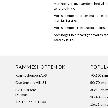
man hænger op. I særdeleshed vil ra
ændre udtryk.
Vores rammer er enten malede eller 
man får fra træ.
Vores rammer i rent træ kan faktisk 
Som noget heslt særligt er vores ram
bæredygtige.
RAMMESHOPPEN.DK
POPUL
Rammeshoppen ApS
70x100 ra
Ove Jensens Allé 31
50x70 cm r
8700 Horsens
30x45 cm r
Danmark
30x40 cm r
Tlf: +45 77 34 11 00
15x21 cm r