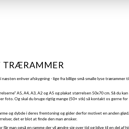
F TRÆRAMMER
 næsten enhver afskygning - lige fra billige små smalle lyse trærammer ti
rrelserne" A5, A4, A3, A2 og A5 og plakat størrelsen 50x70 cm. Så du kan
eller foto. Og skal du bruge rigtig mange (50+ stk) så kontakt os gerne for
rme og dybde i deres fremtoning og gider derfor motivet en anden glød.
rrelser, det er blot at finde den man ønsker.
r får man også en ramme der vil ændre sig over tid og blive til en del a