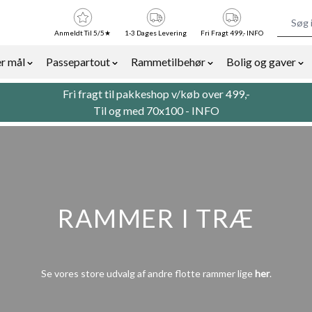
Anmeldt Til 5/5★
1-3 Dages Levering
Fri Fragt 499,- INFO
r mål
Passepartout
Rammetilbehør
Bolig og gaver
or Billedrammer category
Show submenu for Rammer efter mål category
Show submenu for Passepartout categor
Show submenu for Ra
Sh
Fri fragt til pakkeshop v/køb over 499,-
Til og med 70x100 -
INFO
RAMMER I TRÆ
Se vores store udvalg af andre flotte rammer lige
her
.