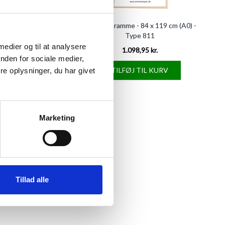
sramme, 84 x 119 cm,
Birketræsramme - 84 x 119 cm (A0) -
, Type 871
Type 811
 medier og til at analysere
989,00 kr.
1.098,95 kr.
nden for sociale medier,
FØJ TIL KURV
TILFØJ TIL KURV
e oplysninger, du har givet
Marketing
Tillad alle