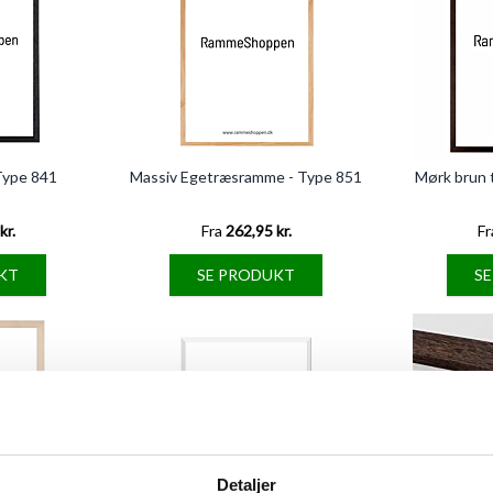
Type 841
Massiv Egetræsramme - Type 851
Mørk brun 
kr.
Fra
262,95 kr.
Fr
KT
SE PRODUKT
S
Detaljer