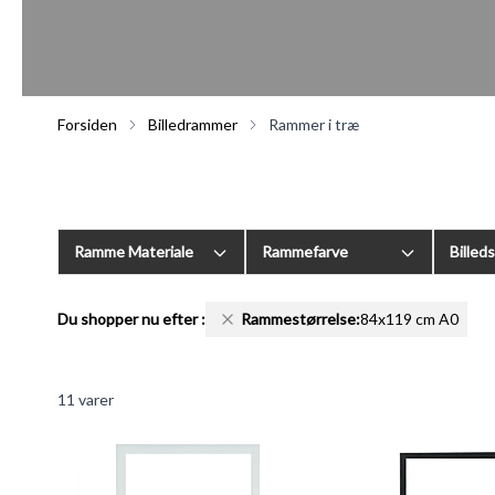
Forsiden
Billedrammer
Rammer i træ
Ramme Materiale
Rammefarve
Billed
Du shopper nu efter
:
Rammestørrelse:
84x119 cm A0
11
varer