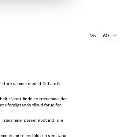
Vis
l store rammer med et flot antik
 helt sikkert finde en træramme, der
 et uforpligtende tilbud forud for
 Trærammer passer godt ind i alle
f hjemmet, mere end blot en genstand