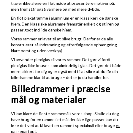
træ er ikke alene en flot måde at præsentere motiver på,
men fremstår også varmere og med mere dybde.
En flot plakatramme i aluminium er en klassiker i de danske
hjem. Den
klassiske aluramme
fremstår enkelt og stilren og
passer godt ind i de danske hjem.
Vores rammer er lavet til at blive brugt. Derfor er de alle
konstrueret så indramning og efterfølgende ophængning
klare nemt og uden værktøj.
Vi anvender plexiglas til vores rammer. Det gør vi fordi
plexiglas ikke knuses som almindeligt glas. Det gør det både
mere sikkert for dig og er også med til at sikre at du får din
billedramme klar til at bruge – det er jo du handler for.
Billedrammer i præcise
mål og materialer
Vi kan klare de fleste rammemål i vores shop. Skulle du dog
have brug for en ramme i et mål der ikke lige passer kan du
løse det ved at få lavet en ramme i specialmål eller bruge
et
passepartout
.