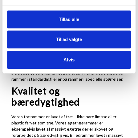
Vi har den rammestørrelse du leder efter, med over 50+
forskellige billedramme størrelser - fra helt ned til
9x13 cm
,
og op
til 100x150 cm
.
Tillad alle
Vores store lager er klar til at pakke vores store udvalg af
rammer og kan i de fleste tilfælde levere dine fotorammer
eller plakatrammer fra dag til dag. Hvis du bestiller inden kl.
Tillad valgte
16 vil din pakke oftest være klar til dig i en pakkeshop eller
hjemme ved dig dagen efter.
Afvis
Vi prøver altid at have gode priser til dig fra starten. Hvis du
skal bruge et større antal fotorammer eller lignende, kan du
altid spørge os efter en god handel. Vi laver gode tilbud på
rammer i standardmål eller på rammer i specielle størrelser.
Kvalitet og
bæredygtighed
Vores trærammer er lavet af træ – ikke bare limtræ eller
plastic farvet som træ. Vores egetræsrammer er
eksempelvis lavet af massivt egetræ der er skovet og
forarbejdet på bæredygtig vis. Billedrammer lavet i massivt