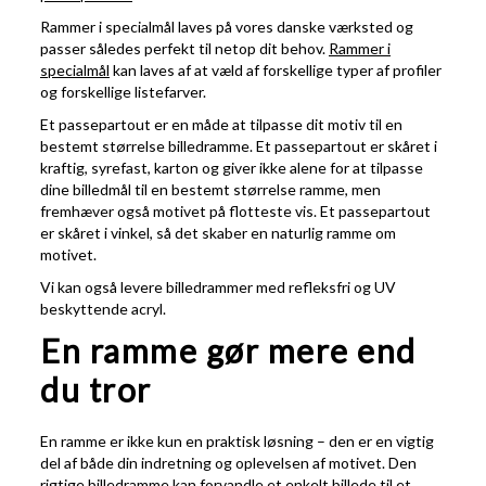
Rammer i specialmål laves på vores danske værksted og
passer således perfekt til netop dit behov.
Rammer i
specialmål
kan laves af at væld af forskellige typer af profiler
og forskellige listefarver.
Et passepartout er en måde at tilpasse dit motiv til en
bestemt størrelse billedramme. Et passepartout er skåret i
kraftig, syrefast, karton og giver ikke alene for at tilpasse
dine billedmål til en bestemt størrelse ramme, men
fremhæver også motivet på flotteste vis. Et passepartout
er skåret i vinkel, så det skaber en naturlig ramme om
motivet.
Vi kan også levere billedrammer med refleksfri og UV
beskyttende acryl.
En ramme gør mere end
du tror
En ramme er ikke kun en praktisk løsning – den er en vigtig
del af både din indretning og oplevelsen af motivet. Den
rigtige billedramme kan forvandle et enkelt billede til et