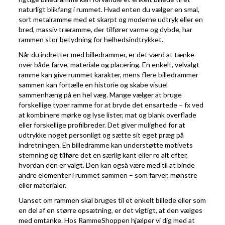
naturligt blikfang i rummet. Hvad enten du vælger en smal,
sort metalramme med et skarpt og moderne udtryk eller en
bred, massiv træramme, der tilfører varme og dybde, har
rammen stor betydning for helhedsindtrykket.
Når du indretter med billedrammer, er det værd at tænke
over både farve, materiale og placering. En enkelt, velvalgt
ramme kan give rummet karakter, mens flere billedrammer
sammen kan fortælle en historie og skabe visuel
sammenhæng på en hel væg. Mange vælger at bruge
forskellige typer ramme for at bryde det ensartede – fx ved
at kombinere mørke og lyse lister, mat og blank overflade
eller forskellige profilbreder. Det giver mulighed for at
udtrykke noget personligt og sætte sit eget præg på
indretningen. En billedramme kan understøtte motivets
stemning og tilføre det en særlig kant eller ro alt efter,
hvordan den er valgt. Den kan også være med til at binde
andre elementer i rummet sammen – som farver, mønstre
eller materialer.
Uanset om rammen skal bruges til et enkelt billede eller som
en del af en større opsætning, er det vigtigt, at den vælges
med omtanke. Hos RammeShoppen hjælper vi dig med at