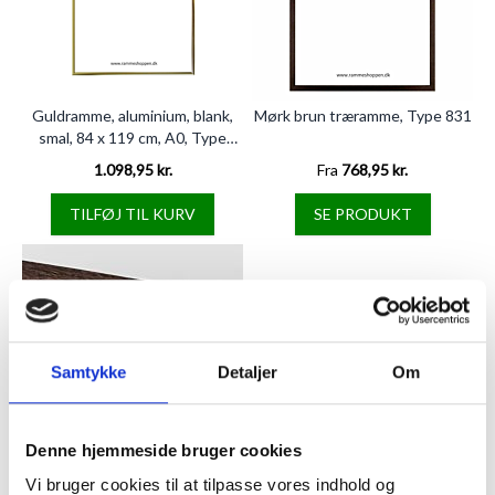
Guldramme, aluminium, blank,
Mørk brun træramme, Type 831
smal, 84 x 119 cm, A0, Type
9012
1.098,95 kr.
Fra
768,95 kr.
TILFØJ TIL KURV
SE PRODUKT
Samtykke
Detaljer
Om
Denne hjemmeside bruger cookies
Mørk egetræsramme, 84 x 119
Vi bruger cookies til at tilpasse vores indhold og