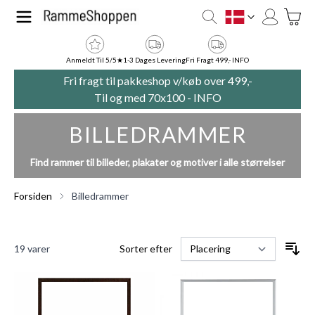
Skip to Content
Toggle
DK
Anmeldt Til 5/5★
1-3 Dages Levering
Fri Fragt 499,- INFO
Fri fragt til pakkeshop v/køb over 499,-
Til og med 70x100 -
INFO
BILLEDRAMMER
Find rammer til billeder, plakater og motiver i alle størrelser
Forsiden
Billedrammer
19
varer
Sorter efter