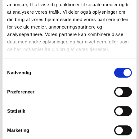
cm, A0, Type 871
annoncer, til at vise dig funktioner til sociale medier og til
989,00 kr.
at analysere vores trafik. Vi deler også oplysninger om
din brug af vores hjemmeside med vores partnere inden
TILFØJ TIL KURV
for sociale medier, annonceringspartnere og
analysepartnere. Vores partnere kan kombinere disse
data med andre oplysninger, du har givet dem, eller som
de har indsamlet fra din brug af deres tjenester.
19
varer
Vis
Samtykkevalg
Nødvendig
Rammer i god kvalitet til
Præferencer
skarpe priser
RammeShoppens udvalg af rammer er bredt og dækker alt
Statistik
fra skolefotos til kæmpeplakater, fra 9x13 fotos til plakater i
A0 og op. Vi fører rammer i tidens mest anvendte farver og
materialer fra lyse,
massive trærammer
til sorte
Marketing
alumiumsrammer.