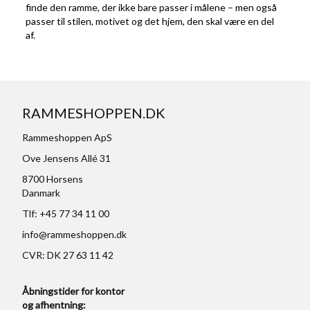
finde den ramme, der ikke bare passer i målene – men også
passer til stilen, motivet og det hjem, den skal være en del
af.
RAMMESHOPPEN.DK
Rammeshoppen ApS
Ove Jensens Allé 31
8700 Horsens
Danmark
Tlf: +45 77 34 11 00
info@rammeshoppen.dk
CVR: DK 27 63 11 42
Åbningstider for kontor
og afhentning: