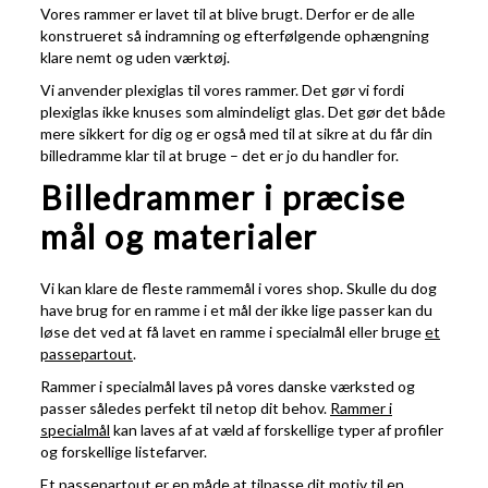
Vores rammer er lavet til at blive brugt. Derfor er de alle
konstrueret så indramning og efterfølgende ophængning
klare nemt og uden værktøj.
Vi anvender plexiglas til vores rammer. Det gør vi fordi
plexiglas ikke knuses som almindeligt glas. Det gør det både
mere sikkert for dig og er også med til at sikre at du får din
billedramme klar til at bruge – det er jo du handler for.
Billedrammer i præcise
mål og materialer
Vi kan klare de fleste rammemål i vores shop. Skulle du dog
have brug for en ramme i et mål der ikke lige passer kan du
løse det ved at få lavet en ramme i specialmål eller bruge
et
passepartout
.
Rammer i specialmål laves på vores danske værksted og
passer således perfekt til netop dit behov.
Rammer i
specialmål
kan laves af at væld af forskellige typer af profiler
og forskellige listefarver.
Et passepartout er en måde at tilpasse dit motiv til en