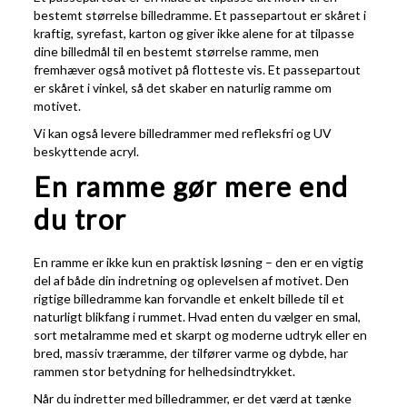
bestemt størrelse billedramme. Et passepartout er skåret i
kraftig, syrefast, karton og giver ikke alene for at tilpasse
dine billedmål til en bestemt størrelse ramme, men
fremhæver også motivet på flotteste vis. Et passepartout
er skåret i vinkel, så det skaber en naturlig ramme om
motivet.
Vi kan også levere billedrammer med refleksfri og UV
beskyttende acryl.
En ramme gør mere end
du tror
En ramme er ikke kun en praktisk løsning – den er en vigtig
del af både din indretning og oplevelsen af motivet. Den
rigtige billedramme kan forvandle et enkelt billede til et
naturligt blikfang i rummet. Hvad enten du vælger en smal,
sort metalramme med et skarpt og moderne udtryk eller en
bred, massiv træramme, der tilfører varme og dybde, har
rammen stor betydning for helhedsindtrykket.
Når du indretter med billedrammer, er det værd at tænke