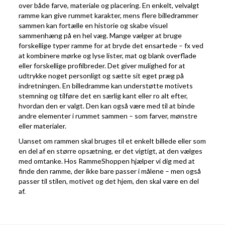
over både farve, materiale og placering. En enkelt, velvalgt
ramme kan give rummet karakter, mens flere billedrammer
sammen kan fortælle en historie og skabe visuel
sammenhæng på en hel væg. Mange vælger at bruge
forskellige typer ramme for at bryde det ensartede – fx ved
at kombinere mørke og lyse lister, mat og blank overflade
eller forskellige profilbreder. Det giver mulighed for at
udtrykke noget personligt og sætte sit eget præg på
indretningen. En billedramme kan understøtte motivets
stemning og tilføre det en særlig kant eller ro alt efter,
hvordan den er valgt. Den kan også være med til at binde
andre elementer i rummet sammen – som farver, mønstre
eller materialer.
Uanset om rammen skal bruges til et enkelt billede eller som
en del af en større opsætning, er det vigtigt, at den vælges
med omtanke. Hos RammeShoppen hjælper vi dig med at
finde den ramme, der ikke bare passer i målene – men også
passer til stilen, motivet og det hjem, den skal være en del
af.