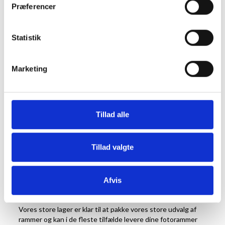
Præferencer
21
varer
Vis
Statistik
Marketing
Rammer i god kvalitet til
skarpe priser
Tillad alle
RammeShoppens udvalg af rammer er bredt og dækker alt
fra skolefotos til kæmpeplakater, fra 9x13 fotos til plakater i
A0 og op. Vi fører rammer i tidens mest anvendte farver og
Tillad valgte
materialer fra lyse,
massive trærammer
til sorte
alumiumsrammer.
Vi har den rammestørrelse du leder efter, med over 50+
Afvis
forskellige billedramme størrelser - fra helt ned til
9x13 cm
,
og op
til 100x150 cm
.
Vores store lager er klar til at pakke vores store udvalg af
rammer og kan i de fleste tilfælde levere dine fotorammer