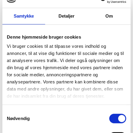
91,5 x 122 cm, Type 841
smal, 91,5 x 122 cm - Type 811
2.097,00 kr.
2.097,00 kr.
Samtykke
Detaljer
Om
SE PRODUKT
SE PRODUKT
Denne hjemmeside bruger cookies
Vi bruger cookies til at tilpasse vores indhold og
annoncer, til at vise dig funktioner til sociale medier og til
at analysere vores trafik. Vi deler også oplysninger om
din brug af vores hjemmeside med vores partnere inden
for sociale medier, annonceringspartnere og
analysepartnere. Vores partnere kan kombinere disse
data med andre oplysninger, du har givet dem, eller som
Massiv Egetræsramme,
de har indsamlet fra din brug af deres tjenester.
refleksfri - 91,5 x 122 cm - Type
851
2.197,00 kr.
Samtykkevalg
Nødvendig
SE PRODUKT