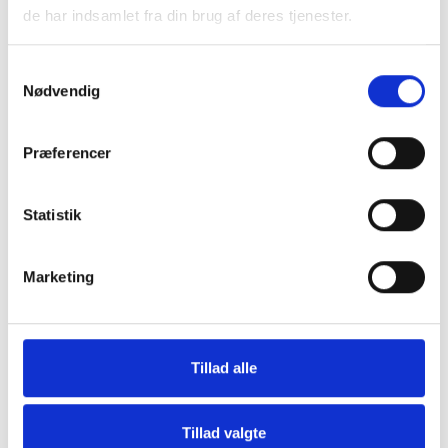
MERE INFORMATION
de har indsamlet fra din brug af deres tjenester.
Samtykkevalg
ANMELDELSER
Nødvendig
Præferencer
Vi fandt andre produkter, som du
måske vil kunne lide
Statistik
Marketing
Press to skip carousel
Tillad alle
Tillad valgte