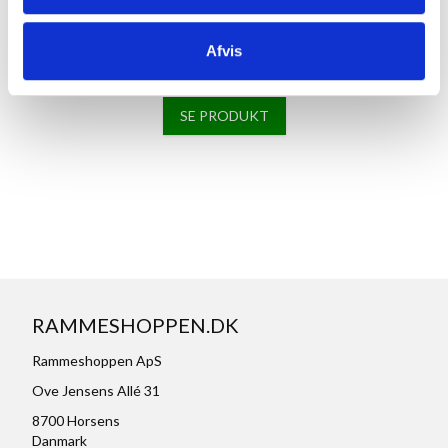
Massiv Egetræsramme, refleksfri, smal - 28 x 35 cm, Type 320
Afvis
246,00 kr.
SE PRODUKT
RAMMESHOPPEN.DK
Rammeshoppen ApS
Ove Jensens Allé 31
8700 Horsens
Danmark