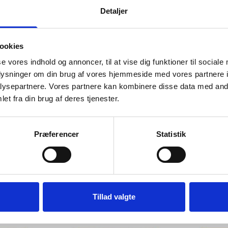
Detaljer
KT
SE PRODUKT
S
ookies
se vores indhold og annoncer, til at vise dig funktioner til sociale
oplysninger om din brug af vores hjemmeside med vores partnere i
ysepartnere. Vores partnere kan kombinere disse data med andr
et fra din brug af deres tjenester.
Præferencer
Statistik
 en blomst",
Pengegaveramme, Student, 20x20
Pengegavera
 20x20 cm
cm
kr.
Fra
119,00 kr.
Fr
kr.
Til
129,00 kr.
Ti
Tillad valgte
KT
SE PRODUKT
S