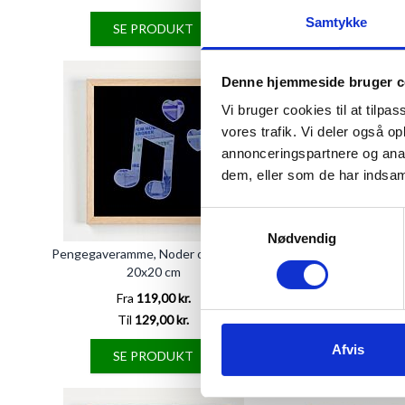
Samtykke
SE PRODUKT
SE PRODU
Denne hjemmeside bruger c
Vi bruger cookies til at tilpas
vores trafik. Vi deler også 
annonceringspartnere og anal
dem, eller som de har indsaml
Samtykkevalg
Nødvendig
Pengegaveramme, Noder og hjerter,
Pengegaveramme, "Giv
20x20 cm
flere varianter,
Fra
119,00 kr.
Fra
119,00 
Til
129,00 kr.
Til
129,00 
Afvis
SE PRODUKT
SE PRODU