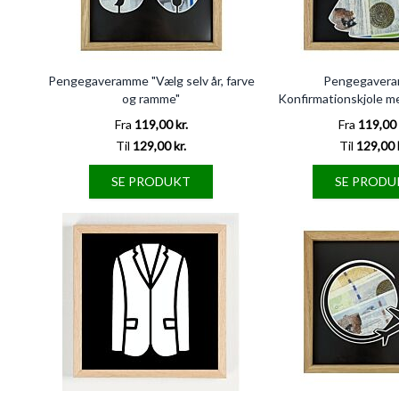
Pengegaveramme "Vælg selv år, farve
Pengegavera
og ramme"
Konfirmationskjole m
20x20 c
Fra
119,00 kr.
Fra
119,00 
Til
129,00 kr.
Til
129,00 
SE PRODUKT
SE PRODU