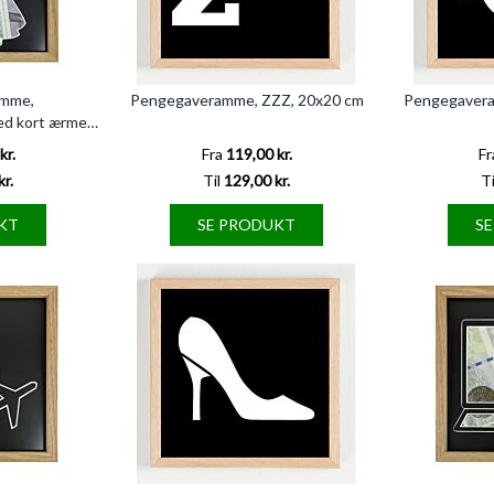
mme,
Pengegaveramme, ZZZ, 20x20 cm
Pengegavera
ed kort ærme,
m
kr.
Fra
119,00 kr.
Fr
kr.
Til
129,00 kr.
Ti
KT
SE PRODUKT
S