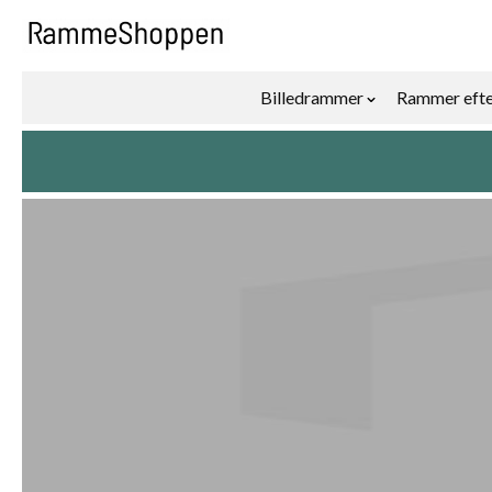
Skip to Content
Billedrammer
Rammer efte
Show submenu f