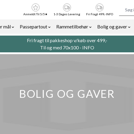
Anmeldt Til 5/5★
1-3 Dages Levering
Fri Fragt 499,- INFO
r mål
Passepartout
Rammetilbehør
Bolig og gaver
or Billedrammer category
Show submenu for Rammer efter mål category
Show submenu for Passepartout categor
Show submenu for Ra
Sh
Fri fragt til pakkeshop v/køb over 499,-
Til og med 70x100 -
INFO
BOLIG OG GAVER