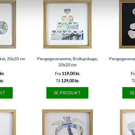
el, 20x20 cm
Pengegaveramme, Bryllupskage,
Pengegavera
20x20 cm
kr.
Fra
119,00 kr.
Fr
kr.
Til
129,00 kr.
Ti
KT
SE PRODUKT
S