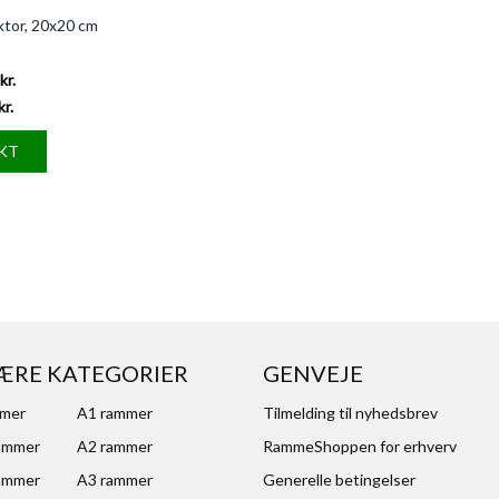
tor, 20x20 cm
kr.
kr.
KT
ÆRE KATEGORIER
GENVEJE
mmer
A1 rammer
Tilmelding til nyhedsbrev
ammer
A2 rammer
RammeShoppen for erhverv
ammer
A3 rammer
Generelle betingelser