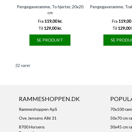
Pengegaveramme, To hjerter, 20x20
Pengegaveramme, Trak
cm
Fra
119,00 kr.
Fra
119,00 
Til
129,00 kr.
Til
129,00 
SE PRODUKT
SE PRODU
32
varer
RAMMESHOPPEN.DK
POPUL
Rammeshoppen ApS
70x100 ra
Ove Jensens Allé 31
50x70 cm r
8700 Horsens
30x45 cm r