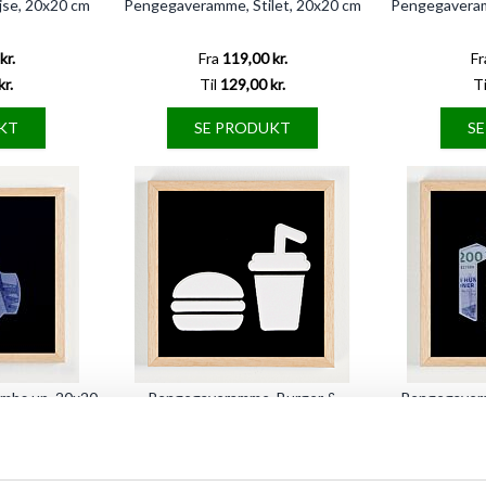
se, 20x20 cm
Pengegaveramme, Stilet, 20x20 cm
Pengegaveram
kr.
Fra
119,00 kr.
Fr
kr.
Til
129,00 kr.
Ti
KT
SE PRODUKT
S
mbs up, 20x20
Pengegaveramme, Burger &
Pengegavera
Sodavand, 20x20 cm
kr.
Fra
119,00 kr.
Fr
kr.
Til
129,00 kr.
Ti