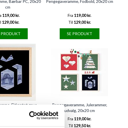
me, Bærbar PC, 20x20
Pengegaveramme, Fodbold, 20x20 cm
cm
a
119,00 kr.
Fra
119,00 kr.
l
129,00 kr.
Til
129,00 kr.
E PRODUKT
SE PRODUKT
mme, Firkantet gave,
Pengegaveramme, Julerammer,
20x20 cm
udvalg, 20x20 cm
a
119,00 kr.
Fra
119,00 kr.
l
129,00 kr.
Til
129,50 kr.