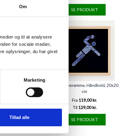
Om
E PRODUKT
SE PRODUKT
 medier og til at analysere
nden for sociale medier,
e oplysninger, du har givet
Marketing
mme, Hest, 20x20 cm
Pengegaveramme, Håndbold, 20x20
cm
a
119,00 kr.
Fra
119,00 kr.
l
129,00 kr.
Til
129,00 kr.
Tillad alle
E PRODUKT
SE PRODUKT