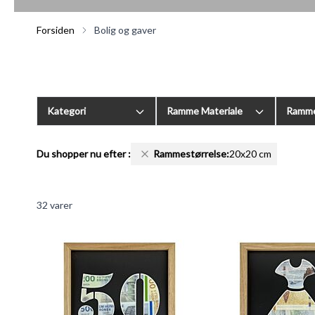
Forsiden
Bolig og gaver
Kategori
Ramme Materiale
Ramme
Du shopper nu efter
:
Rammestørrelse:
20x20 cm
32
varer