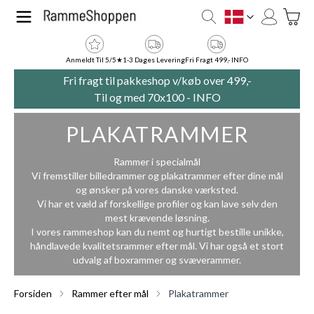
Skip to Content
Toggle
DK
Anmeldt Til 5/5★
1-3 Dages Levering
Fri Fragt 499,- INFO
Fri fragt til pakkeshop v/køb over 499,-
Til og med 70x100 -
INFO
PLAKATRAMMER
Rammer i specialmål
Vi fremstiller billedrammer og plakatrammer efter dine mål
og ønsker på vores danske værksted.
Vi har et væld af forskellige profiler og kan lave selv den
mest krævende løsning.
I vores rammeshop kan du nemt og hurtigt bestille unikke,
håndlavede kvalitetsrammer efter mål. Vi har også et stort
udvalg af
boxrammer
og
svæverammer
.
Forsiden
Rammer efter mål
Plakatrammer