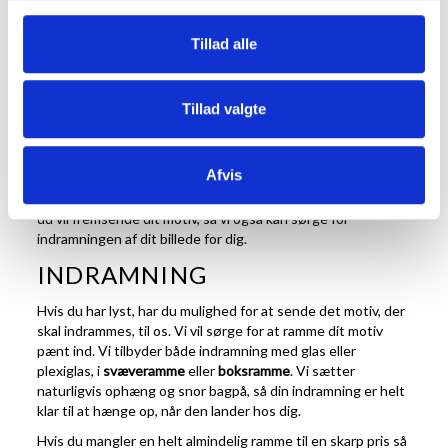
at blive lidt større end dine angivne mål. Det er også muligt
at få lavet din ramme i mål med decimaler eksempelvis 27,5
Tillad alle
cm x 40,5 cm. Størrelsen på rammelisten varierer efter dit
valg, men vi anbefaler ikke at vælge en rammeliste, der er for
spinkel, hvis det er et større motiv, du ønsker at indramme.
Tillad valgte
Her på siden kan du nemt og hurtigt bestille dine næste
rammer efter dine specialmål. Du starter med at vælge den
rammeliste, der passer til dit motiv. Næste skridt er at
Afvis
vælge, hvilken type rammens glas skal være, og om der skal
være
passepartout
. Det sidste du skal tage stilling til er, om
du vil fremsende dit motiv, så vi også kan sørge for
indramningen af dit billede for dig.
INDRAMNING
Hvis du har lyst, har du mulighed for at sende det motiv, der
skal indrammes, til os. Vi vil sørge for at ramme dit motiv
pænt ind. Vi tilbyder både indramning med glas eller
plexiglas, i
svæveramme
eller
boksramme
. Vi sætter
naturligvis ophæng og snor bagpå, så din indramning er helt
klar til at hænge op, når den lander hos dig.
Hvis du mangler en helt almindelig ramme til en skarp pris så