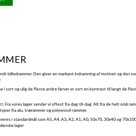
AMMER
ndt billedrammer. Den giver en markant indramning af motivet og den so
.
i sort og ulig de fleste andre farver er sort en kontrast til langt de fle
. Fra vores lager sender vi oftest fra dag-til-dag. Alt fra de helt små ra
typer fra
alu,
trærammer
og polywood-rammer.
everes i standardmål som
A5
,
A4
,
A3
,
A2
,
A1
,
A0
,
50x70
,
30x40
og
70x10
 danske lager