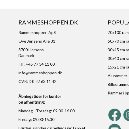
RAMMESHOPPEN.DK
POPUL
Rammeshoppen ApS
70x100 ra
Ove Jensens Allé 31
50x70 cm r
8700 Horsens
30x45 cm r
Danmark
30x40 cm r
Tlf: +45 77 34 11 00
15x21 cm r
info@rammeshoppen.dk
Alurammer
CVR: DK 27 63 11 42
Billedramm
Rammer i sp
Åbningstider for kontor
og afhentning:
Mandag - Torsdag: 09.00-16.00
Fredag: 09.00-15.30
Lørdag, søndag og helligdage: Lukket