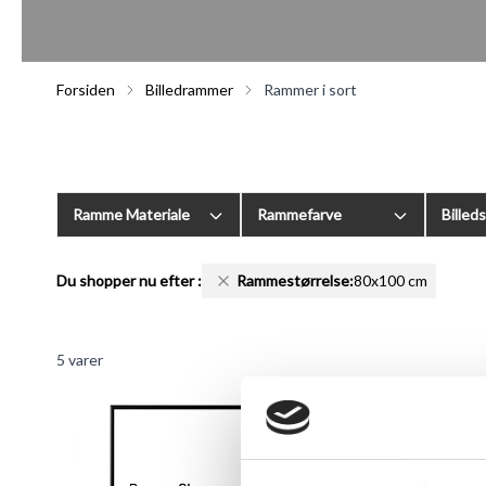
Forsiden
Billedrammer
Rammer i sort
Ramme Materiale
Rammefarve
Billed
Du shopper nu efter
:
Rammestørrelse:
80x100 cm
5
varer