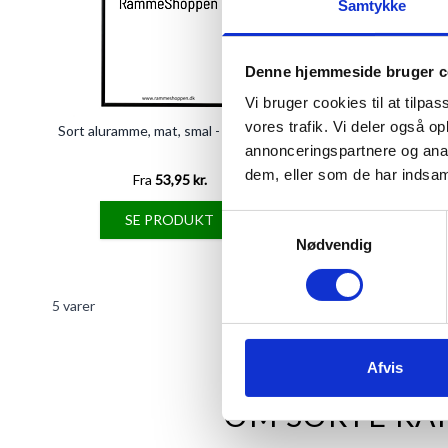
Samtykke
Denne hjemmeside bruger c
Vi bruger cookies til at tilpas
vores trafik. Vi deler også 
Sort aluramme, mat, smal - Type 672
Sort træramme, 
annonceringspartnere og anal
dem, eller som de har indsaml
Fra
53,95 kr.
Fra
186,11 
SE PRODUKT
SE PRODU
Samtykkevalg
Nødvendig
5
varer
Afvis
OM SORTE R