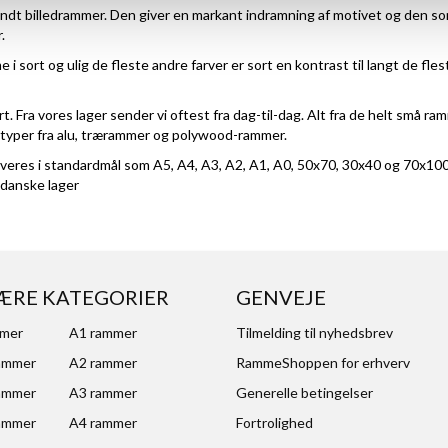
ndt billedrammer. Den giver en markant indramning af motivet og den so
.
i sort og ulig de fleste andre farver er sort en kontrast til langt de fle
. Fra vores lager sender vi oftest fra dag-til-dag. Alt fra de helt små ra
typer fra
alu,
trærammer
og polywood-rammer.
everes i standardmål som
A5
,
A4
,
A3
,
A2
,
A1
,
A0
,
50x70
,
30x40
og
70x10
 danske lager
ÆRE KATEGORIER
GENVEJE
mmer
A1 rammer
Tilmelding til nyhedsbrev
ammer
A2 rammer
RammeShoppen for erhverv
ammer
A3 rammer
Generelle betingelser
ammer
A4 rammer
Fortrolighed