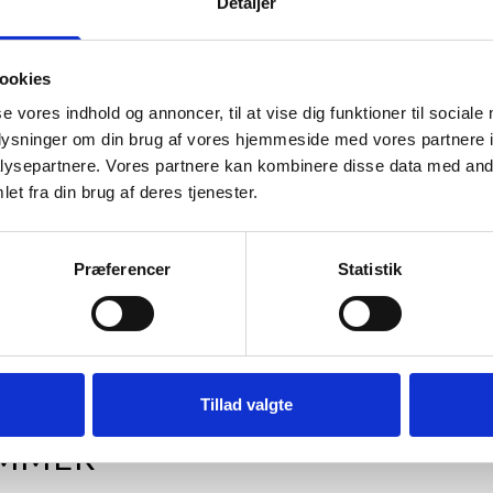
Detaljer
ookies
se vores indhold og annoncer, til at vise dig funktioner til sociale
oplysninger om din brug af vores hjemmeside med vores partnere i
Type 841
Sort aluramme, mat, smal, 80 x 100
Sort træram
cm, Type 672
ysepartnere. Vores partnere kan kombinere disse data med andr
et fra din brug af deres tjenester.
kr.
977,95 kr.
KT
TILFØJ TIL KURV
TIL
Præferencer
Statistik
Tillad valgte
AMMER