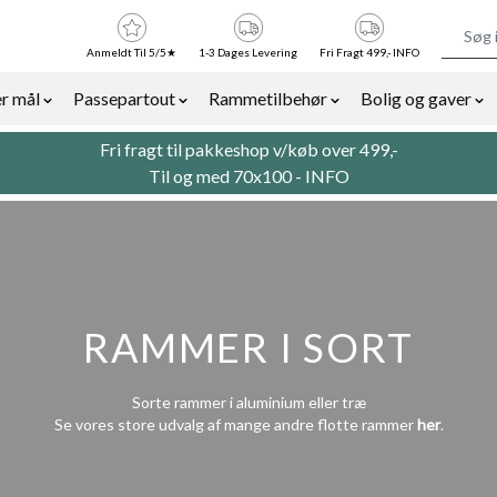
Anmeldt Til 5/5★
1-3 Dages Levering
Fri Fragt 499,- INFO
r mål
Passepartout
Rammetilbehør
Bolig og gaver
or Billedrammer category
Show submenu for Rammer efter mål category
Show submenu for Passepartout categor
Show submenu for Ra
Sh
Fri fragt til pakkeshop v/køb over 499,-
Til og med 70x100 -
INFO
RAMMER I SORT
Sorte rammer i aluminium eller træ
Se vores store udvalg af mange andre flotte rammer
her
.