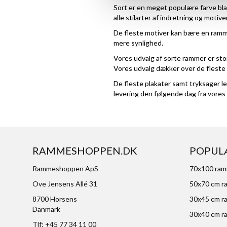
Sort er en meget populære farve bla
alle stilarter af indretning og motiver
De fleste motiver kan bære en ramme 
mere synlighed.
Vores udvalg af sorte rammer er stort
Vores udvalg dækker over de fleste 
De fleste plakater samt tryksager l
levering den følgende dag fra vores
RAMMESHOPPEN.DK
POPUL
Rammeshoppen ApS
70x100 ra
Ove Jensens Allé 31
50x70 cm r
8700 Horsens
30x45 cm r
Danmark
30x40 cm r
Tlf: +45 77 34 11 00