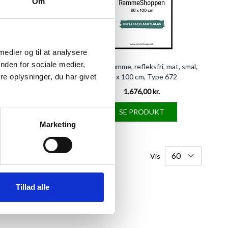
Om
 medier og til at analysere
nden for sociale medier,
me, 80 x 100 cm, Type
Sort aluramme, refleksfri, mat, smal,
841
80 x 100 cm, Type 672
e oplysninger, du har givet
977,95 kr.
1.676,00 kr.
FØJ TIL KURV
SE PRODUKT
Marketing
Vis
Tillad alle