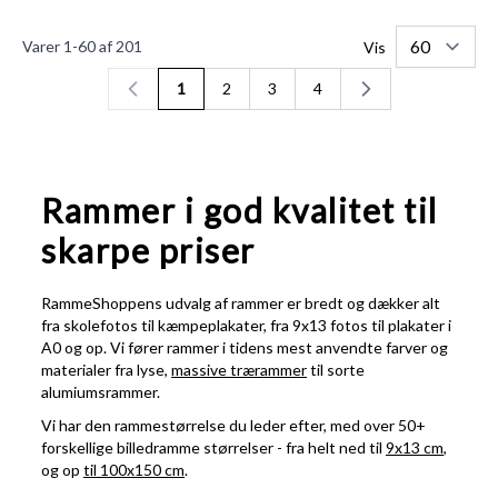
Varer
1
-
60
af
201
Vis
1
2
3
4
Du læser side
Side
Side
Side
Rammer i god kvalitet til
skarpe priser
RammeShoppens udvalg af rammer er bredt og dækker alt
fra skolefotos til kæmpeplakater, fra 9x13 fotos til plakater i
A0 og op. Vi fører rammer i tidens mest anvendte farver og
materialer fra lyse,
massive trærammer
til sorte
alumiumsrammer.
Vi har den rammestørrelse du leder efter, med over 50+
forskellige billedramme størrelser - fra helt ned til
9x13 cm
,
og op
til 100x150 cm
.