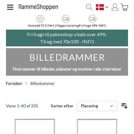
Skip to Content
Toggle
DK
Anmeldt Til 5/5★
1-3 Dages Levering
Fri Fragt 499,- INFO
Fri fragt til pakkeshop v/køb over 499,-
Til og med 70x100 -
INFO
BILLEDRAMMER
Find rammer til billeder, plakater og motiver i alle størrelser
Forsiden
Billedrammer
Varer
1
-
60
af
201
Sorter efter