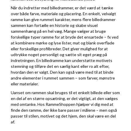
Når du indretter med billedrammer, er det værd at tænke
over både farve, materiale og placering. En enkelt, velvalgt
ramme kan give rummet karakter, mens flere billedrammer
sammen kan fortælle en historie og skabe visuel
sammenhæng på en hel væg. Mange vælger at bruge
forskellige typer ramme for at bryde det ensartede – fx ved
at kombinere mørke og lyse lister, mat og blank overflade
eller forskellige profilbreder. Det giver mulighed for at
udtrykke noget personligt og sætte sit eget præg på
indretningen. En billedramme kan understøtte motivets
stemning og tilføre det en særlig kant eller ro alt efter,
hvordan den er valgt. Den kan også være med til at binde
andre elementer i rummet sammen – som farver, mønstre
eller materialer.
Uanset om rammen skal bruges til et enkelt billede eller som
en del af en større opsætning, er det vigtigt, at den vælges
med omtanke. Hos RammeShoppen hjælper vi dig med at
finde den ramme, der ikke bare passer i målene – men også
passer til stilen, motivet og det hjem, den skal være en del
af.