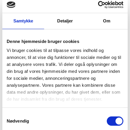
Samtykke
Detaljer
Om
Denne hjemmeside bruger cookies
Sølvramme, mat, aluminium,
Sølvramme, mat, aluminium,
smal, 70 x 100 cm, Type 670
smal, 70 x 70 cm, Type 670
Vi bruger cookies til at tilpasse vores indhold og
annoncer, til at vise dig funktioner til sociale medier og til
482,95 kr.
493,95 kr.
at analysere vores trafik. Vi deler også oplysninger om
TILFØJ TIL KURV
TILFØJ TIL KURV
din brug af vores hjemmeside med vores partnere inden
for sociale medier, annonceringspartnere og
analysepartnere. Vores partnere kan kombinere disse
data med andre oplysninger, du har givet dem, eller som
de har indsamlet fra din brug af deres tjenester.
Samtykkevalg
Nødvendig