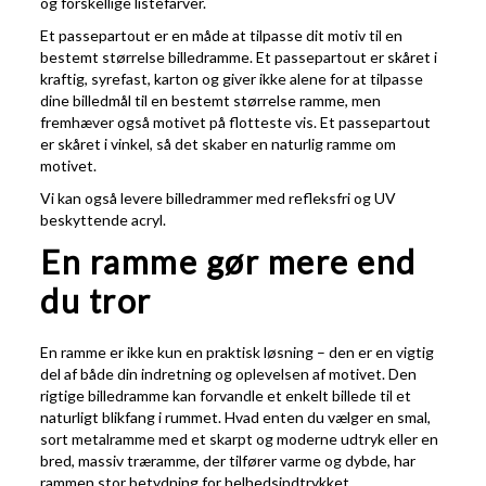
og forskellige listefarver.
Et passepartout er en måde at tilpasse dit motiv til en
bestemt størrelse billedramme. Et passepartout er skåret i
kraftig, syrefast, karton og giver ikke alene for at tilpasse
dine billedmål til en bestemt størrelse ramme, men
fremhæver også motivet på flotteste vis. Et passepartout
er skåret i vinkel, så det skaber en naturlig ramme om
motivet.
Vi kan også levere billedrammer med refleksfri og UV
beskyttende acryl.
En ramme gør mere end
du tror
En ramme er ikke kun en praktisk løsning – den er en vigtig
del af både din indretning og oplevelsen af motivet. Den
rigtige billedramme kan forvandle et enkelt billede til et
naturligt blikfang i rummet. Hvad enten du vælger en smal,
sort metalramme med et skarpt og moderne udtryk eller en
bred, massiv træramme, der tilfører varme og dybde, har
rammen stor betydning for helhedsindtrykket.