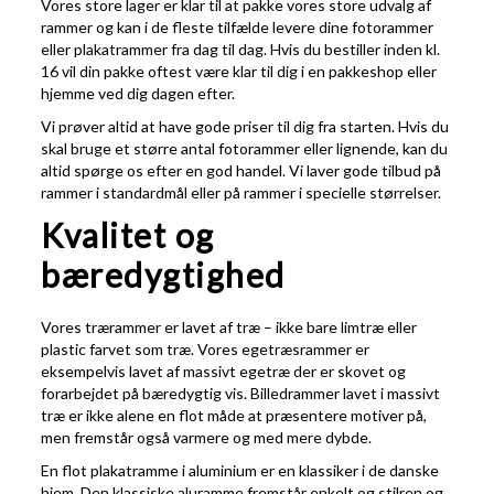
Vores store lager er klar til at pakke vores store udvalg af
rammer og kan i de fleste tilfælde levere dine fotorammer
eller plakatrammer fra dag til dag. Hvis du bestiller inden kl.
16 vil din pakke oftest være klar til dig i en pakkeshop eller
hjemme ved dig dagen efter.
Vi prøver altid at have gode priser til dig fra starten. Hvis du
skal bruge et større antal fotorammer eller lignende, kan du
altid spørge os efter en god handel. Vi laver gode tilbud på
rammer i standardmål eller på rammer i specielle størrelser.
Kvalitet og
bæredygtighed
Vores trærammer er lavet af træ – ikke bare limtræ eller
plastic farvet som træ. Vores egetræsrammer er
eksempelvis lavet af massivt egetræ der er skovet og
forarbejdet på bæredygtig vis. Billedrammer lavet i massivt
træ er ikke alene en flot måde at præsentere motiver på,
men fremstår også varmere og med mere dybde.
En flot plakatramme i aluminium er en klassiker i de danske
hjem. Den
klassiske aluramme
fremstår enkelt og stilren og