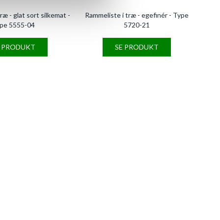
ræ - glat sort silkemat -
Rammeliste i træ - egefinér - Type
pe 5555-04
5720-21
E PRODUKT
SE PRODUKT