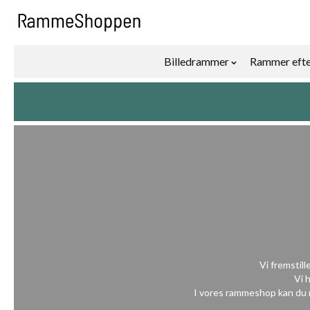
Skip to Content
Billedrammer
Rammer efte
Show submenu f
Vi fremstil
Vi 
I vores rammeshop kan du ne