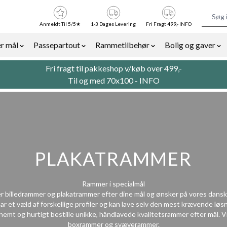
Anmeldt Til 5/5★
1-3 Dages Levering
Fri Fragt 499,- INFO
r mål
Passepartout
Rammetilbehør
Bolig og gaver
or Billedrammer category
Show submenu for Rammer efter mål category
Show submenu for Passepartout categor
Show submenu for Ra
Sh
Fri fragt til pakkeshop v/køb over 499,-
Til og med 70x100 -
INFO
PLAKATRAMMER
Rammer i specialmål
ler billedrammer og plakatrammer efter dine mål og ønsker på vores dans
har et væld af forskellige profiler og kan lave selv den mest krævende løsn
mt og hurtigt bestille unikke, håndlavede kvalitetsrammer efter mål. Vi
boxrammer
og
svæverammer
.