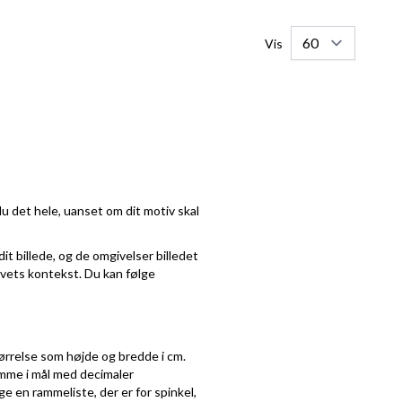
Vis
du det hele, uanset om dit motiv skal
it billede, og de omgivelser billedet
tivets kontekst. Du kan følge
tørrelse som højde og bredde i cm.
ramme i mål med decimaler
ge en rammeliste, der er for spinkel,