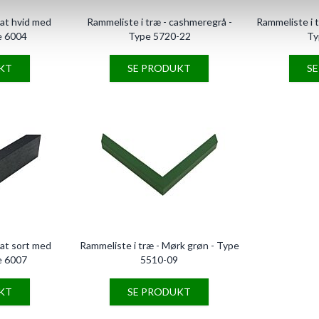
mat hvid med
Rammeliste i træ - cashmeregrå -
Rammeliste i t
e 6004
Type 5720-22
Ty
KT
SE PRODUKT
S
mat sort med
Rammeliste i træ - Mørk grøn - Type
e 6007
5510-09
KT
SE PRODUKT