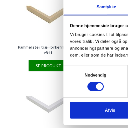
Samtykke
Denne hjemmeside bruger c
Vi bruger cookies til at tilpas
vores trafik. Vi deler også 
Rammeliste i træ - birkefinér- Type
Rammeliste i træ - eg
annonceringspartnere og anal
r811
1079-11
dem, eller som de har indsaml
SE PRODUKT
SE PRODU
Samtykkevalg
Nødvendig
Afvis