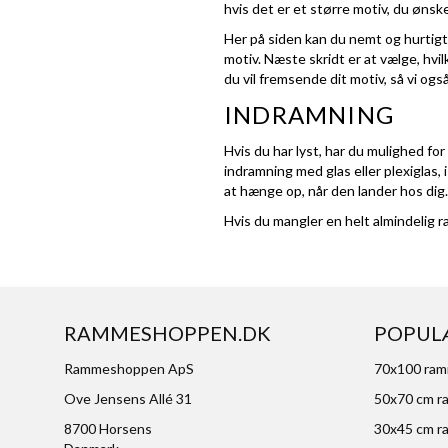
hvis det er et større motiv, du ønsk
Her på siden kan du nemt og hurtigt 
motiv. Næste skridt er at vælge, hv
du vil fremsende dit motiv, så vi ogs
INDRAMNING
Hvis du har lyst, har du mulighed for
indramning med glas eller plexiglas, 
at hænge op, når den lander hos dig.
Hvis du mangler en helt almindelig r
RAMMESHOPPEN.DK
POPUL
Rammeshoppen ApS
70x100 ra
Ove Jensens Allé 31
50x70 cm r
8700 Horsens
30x45 cm r