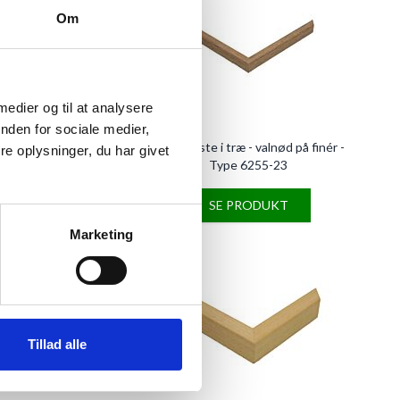
Om
 medier og til at analysere
nden for sociale medier,
ræ - glat sort silkemat -
Rammeliste i træ - valnød på finér -
e oplysninger, du har givet
pe 5517-04
Type 6255-23
E PRODUKT
SE PRODUKT
Marketing
Tillad alle