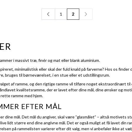
1
2
Side
Du læser side
ER
ammer i massivt træ, finér og mat eller blank aluminium.
reret, minimalistisk eller skal der fuld knald på farverne? Hos os finder 
, bruges til børneværelset, i en stue eller et udstillingsrum.
lget af ramme, og den rigtige ramme vil tilføre noget ekstraordinært til d
håndlavet kvalitetsramme, der er lavet efter dine mål, dine ønsker og mo
en rette ramme med hjem.
MMER EFTER MÅL
r dine mål. Det mål du angiver, skal være ”glasmålet” – altså motivets s
ive lidt større end dine angivne mål. Det er også muligt at få lavet din 
elsen på rammelisten varierer efter dit valg, men vi anbefaler ikke at væl