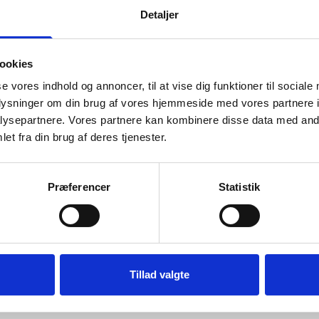
Detaljer
ookies
se vores indhold og annoncer, til at vise dig funktioner til sociale
oplysninger om din brug af vores hjemmeside med vores partnere i
efinér - Type
Rammeliste i træ - egefinér - Type
Rammeliste i t
ysepartnere. Vores partnere kan kombinere disse data med andr
5
6255-02
Ty
et fra din brug af deres tjenester.
KT
SE PRODUKT
S
Præferencer
Statistik
Tillad valgte