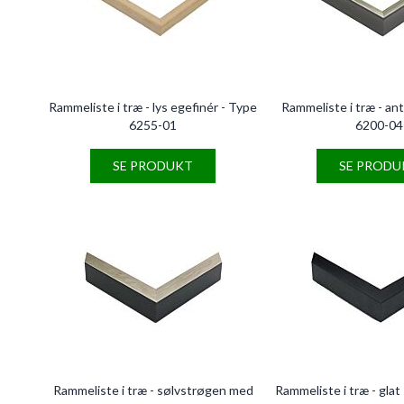
Rammeliste i træ - lys egefinér - Type
Rammeliste i træ - ant
6255-01
6200-04
SE PRODUKT
SE PRODU
Rammeliste i træ - sølvstrøgen med
Rammeliste i træ - glat 