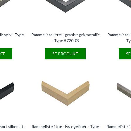
ik sølv - Type
Rammeliste i træ - graphit grå metallic
Rammeliste i 
- Type 5720-09
Ty
KT
SE PRODUKT
S
sort silkemat -
Rammeliste i træ - lys egefinér - Type
Rammeliste i 