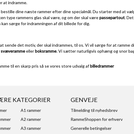
er at indramme.
bestille dine næste rammer efter dine specialmål. Du starter med at vælg
ilken type rammens glas skal være, og om der skal være
passepartout
. Det
å kan sørge for indramningen af dit billede for dig.
 at sende det motiv, der skal indrammes, til os. Vi vil sørge for at ramme d
i
svæveramme
eller
boksramme
. Vi sætter naturligvis ophæng og snor bagp
amme til en skarp pris så se vores store udvalg af
billedrammer
ÆRE KATEGORIER
GENVEJE
mmer
A1 rammer
Tilmelding til nyhedsbrev
ammer
A2 rammer
RammeShoppen for erhverv
ammer
A3 rammer
Generelle betingelser