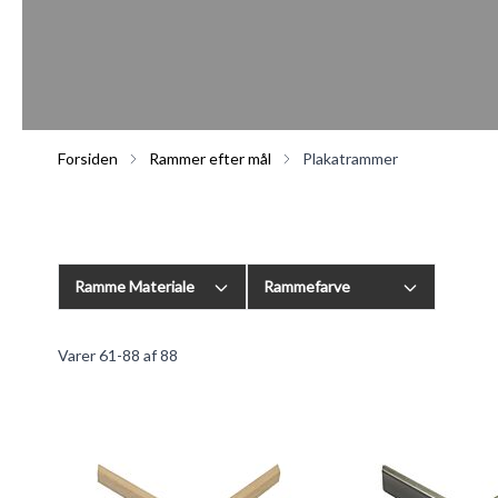
Forsiden
Rammer efter mål
Plakatrammer
Ramme Materiale
Rammefarve
Varer
61
-
88
af
88