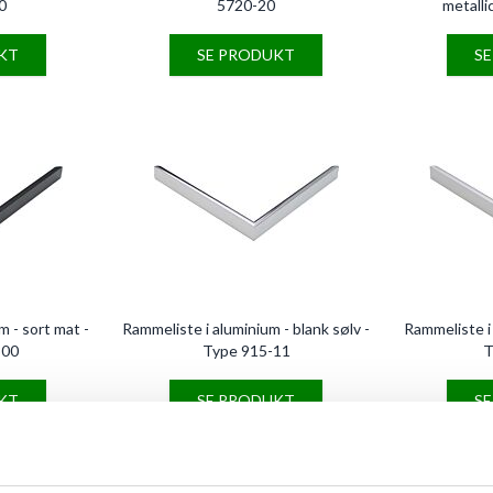
0
5720-20
metalli
KT
SE PRODUKT
S
m - sort mat -
Rammeliste i aluminium - blank sølv -
Rammeliste i 
300
Type 915-11
T
KT
SE PRODUKT
S