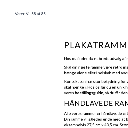
Varer
61
-
88
af
88
PLAKATRAMM
Hos os finder du et bredt udvalg af r
Skal din næste ramme være retro inspi
hænge alene eller i selskab med andre
Konteksten har stor betydning for va
skal hænge i. Hos os får du en unik 
vores
bestillingsguide
, så du får d
HÅNDLAVEDE RA
Alle vores rammer er håndlavede efte
Din ramme vil således ende med at bl
eksempelvis 27,5 cm x 40,5 cm. Størr